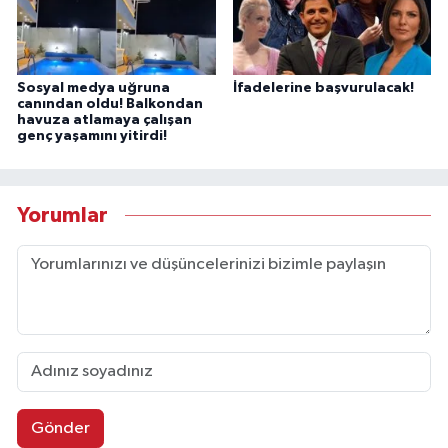
Sosyal medya uğruna
İfadelerine başvurulacak!
canından oldu! Balkondan
havuza atlamaya çalışan
genç yaşamını yitirdi!
Yorumlar
Gönder