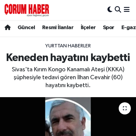
Güncel
Nöbetçi Eczaneler
Güncel
Resmi İlanlar
İlçeler
Spor
E-gaz
Spor
Hava Durumu
YURTTAN HABERLER
Resmi İlanlar
Çorum Namaz Vakitleri
Keneden hayatını kaybetti
Sivas'ta Kırım Kongo Kanamalı Ateşi (KKKA)
Alaca
Trafik Durumu
şüphesiyle tedavi gören İlhan Cevahir (60)
Bayat
Süper Lig Puan Durumu ve Fikstür
hayatını kaybetti.
Boğazkale
Tüm Manşetler
Dodurga
Son Dakika Haberleri
İskilip
Haber Arşivi