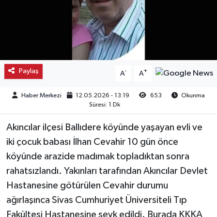
Kargı
Laçin
Mecitözü
Paylaş
-
+
A
A
Oğuzlar
Haber Merkezi
12.05.2026 - 13:19
653
Okunma
Süresi: 1 Dk
Ortaköy
Akıncılar ilçesi Ballıdere köyünde yaşayan evli ve
Osmancık
iki çocuk babası İlhan Cevahir 10 gün önce
köyünde arazide madımak topladıktan sonra
Sungurlu
rahatsızlandı. Yakınları tarafından Akıncılar Devlet
Hastanesine götürülen Cevahir durumu
Uğurludağ
ağırlaşınca Sivas Cumhuriyet Üniversiteli Tıp
Fakültesi Hastanesine sevk edildi. Burada KKKA
Sağlık