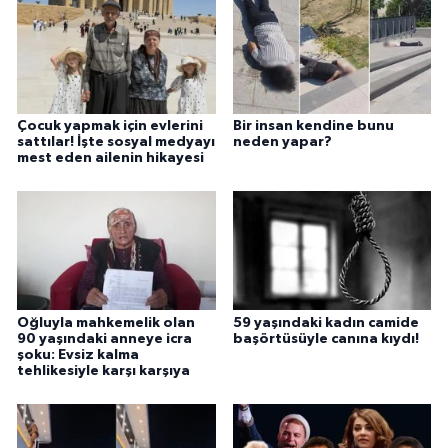
Çocuk yapmak için evlerini
Bir insan kendine bunu
sattılar! İşte sosyal medyayı
neden yapar?
mest eden ailenin hikayesi
Oğluyla mahkemelik olan
59 yaşındaki kadın camide
90 yaşındaki anneye icra
başörtüsüyle canına kıydı!
şoku: Evsiz kalma
tehlikesiyle karşı karşıya