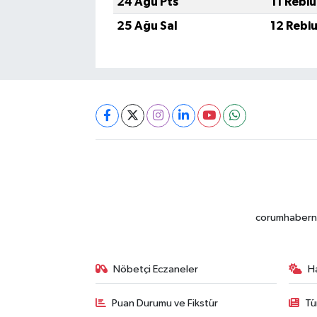
24 Ağu Pts
11 Rebi
25 Ağu Sal
12 Rebi
corumhabernet
Nöbetçi Eczaneler
H
Puan Durumu ve Fikstür
Tü