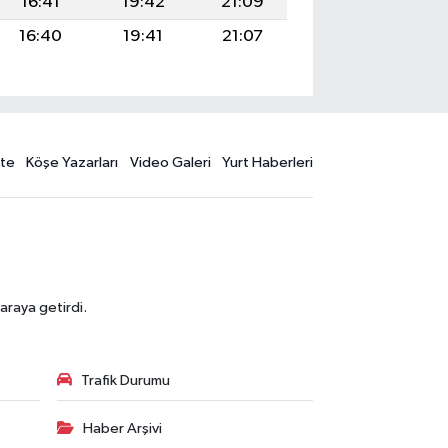
16:41
19:42
21:09
16:40
19:41
21:07
te
Köşe Yazarları
Video Galeri
Yurt Haberleri
araya getirdi.
Trafik Durumu
Haber Arşivi