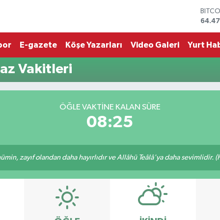
BITC
64.4
DOLA
47,59
por
E-gazete
Köşe Yazarları
Video Galeri
Yurt Hab
EURO
55,13
z Vakitleri
STERL
64,2
GRAM
6527
ÖĞLE VAKTINE KALAN SÜRE
BİST1
08:24
13.70
min, zayıf olandan daha hayırlıdır ve Allâhü Teâlâ'ya daha sevimlidir. (H