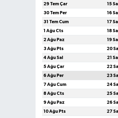
29 Tem Çar
15 S
30 Tem Per
16 S
31 Tem Cum
17 S
1 Ağu Cts
18 S
2 Ağu Paz
19 S
3 Ağu Pts
20 S
4 Ağu Sal
21 S
5 Ağu Çar
22 S
6 Ağu Per
23 S
7 Ağu Cum
24 S
8 Ağu Cts
25 S
9 Ağu Paz
26 S
10 Ağu Pts
27 S