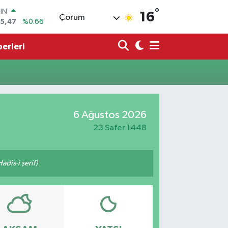
°
OIN
16
Çorum
75,47
%0.66
R
71
%0.05
erleri
36
%0.18
İN
534
%0.22
 ALTIN
.85
%0.54
6 Ağustos 2026
00
3
%11
23 Safer 1448
adis-i şerif)