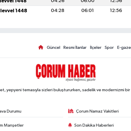
ulevvel 1448
04:26
06:00
12:56
ulevvel 1448
04:28
06:01
12:56
Güncel
Resmi İlanlar
İlçeler
Spor
E-gaze
, yepyeni temasıyla sizleri buluştururken, sadelik ve modernizmi bir 
ava Durumu
Çorum Namaz Vakitleri
m Manşetler
Son Dakika Haberleri