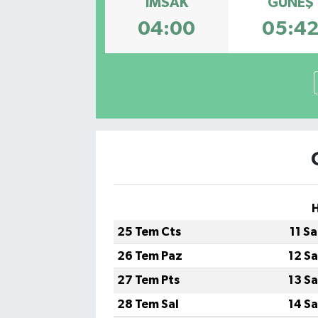
İMSAK
GÜNEŞ
04:00
05:4
Kargı
Laçin
Mecitözü
Oğuzlar
Ortaköy
Osmancık
25 Tem Cts
11 S
Sungurlu
26 Tem Paz
12 S
Uğurludağ
27 Tem Pts
13 S
28 Tem Sal
14 S
Sağlık