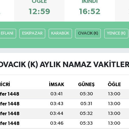
ÖĞLE
İKINDI
2
12:59
16:52
EFLANİ
ESKİPAZAR
KARABÜK
OVACIK (K)
YENİCE (K)
OVACIK (K) AYLIK NAMAZ VAKITLER
HİCRİ
İMSAK
GÜNEŞ
ÖĞLE
afer 1448
03:41
05:30
13:00
afer 1448
03:43
05:31
13:00
afer 1448
03:44
05:32
13:00
afer 1448
03:46
05:33
13:00