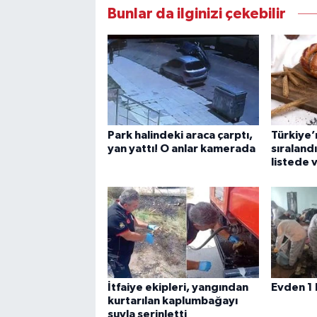
Bunlar da ilginizi çekebilir
Park halindeki araca çarptı,
Türkiye’n
yan yattı! O anlar kamerada
sıraland
listede 
İtfaiye ekipleri, yangından
Evden 1 
kurtarılan kaplumbağayı
suyla serinletti