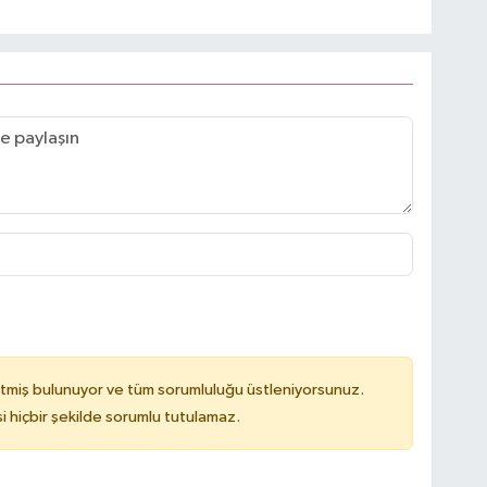
tmiş bulunuyor ve tüm sorumluluğu üstleniyorsunuz.
hiçbir şekilde sorumlu tutulamaz.