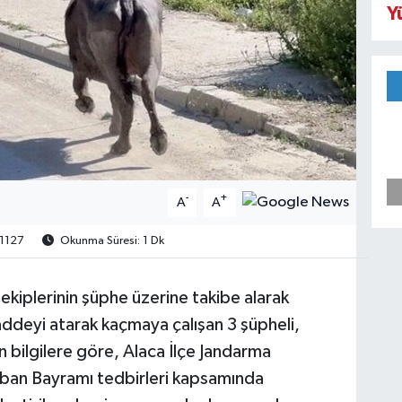
Y
-
+
A
A
1127
Okunma Süresi: 1 Dk
kiplerinin şüphe üzerine takibe alarak
deyi atarak kaçmaya çalışan 3 şüpheli,
en bilgilere göre, Alaca İlçe Jandarma
urban Bayramı tedbirleri kapsamında