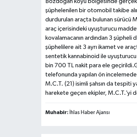
Bozdoğan köyü bölgesinde gerçekle
şüphelenilen bir otomobil takibe alı
durdurulan araçta bulunan sürücü M.S
araç içerisindeki uyuşturucu maddeyi
kovalamacanın ardından 3 şüpheli d
şüphelilere ait 3 ayrı ikamet ve ar
sentetik kannabinoid ile uyuşturucu 
bin 700 TL nakit para ele geçirildi.
telefonunda yapılan ön incelemede,
M.C.T. (21) isimli şahsın da tespiti 
harekete geçen ekipler, M.C.T.’yi de
Muhabir:
İhlas Haber Ajansı