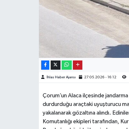
Kargı
Laçin
Mecitözü
Oğuzlar
Ortaköy
İhlas Haber Ajansı
27.05.2026 - 16:12
Osmancık
Çorum’un Alaca ilçesinde jandarma e
Sungurlu
durdurduğu araçtaki uyuşturucu mad
yakalanarak gözaltına alındı. Edinil
Uğurludağ
Komutanlığı ekipleri tarafından, K
Sağlık