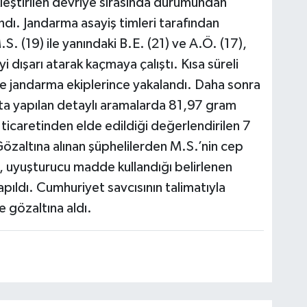
ştirilen devriye sırasında durumundan
ndı. Jandarma asayiş timleri tarafından
. (19) ile yanındaki B.E. (21) ve A.Ö. (17),
 dışarı atarak kaçmaya çalıştı. Kısa süreli
e jandarma ekiplerince yakalandı. Daha sonra
açta yapılan detaylı aramalarda 81,97 gram
ticaretinden elde edildiği değerlendirilen 7
Gözaltına alınan şüphelilerden M.S.’nin cep
 uyuşturucu madde kullandığı belirlenen
yapıldı. Cumhuriyet savcısının talimatıyla
 gözaltına aldı.