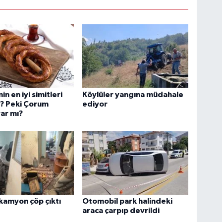
in en iyi simitleri
Köylüler yangına müdahale
ı? Peki Çorum
ediyor
var mı?
kamyon çöp çıktı
Otomobil park halindeki
araca çarpıp devrildi