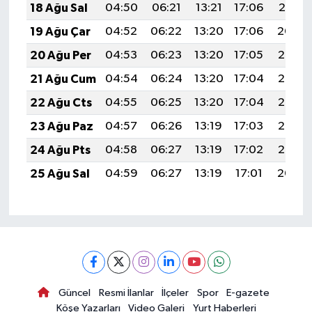
18 Ağu Sal
04:50
06:21
13:21
17:06
20:10
19 Ağu Çar
04:52
06:22
13:20
17:06
20:09
20 Ağu Per
04:53
06:23
13:20
17:05
20:08
21 Ağu Cum
04:54
06:24
13:20
17:04
20:06
22 Ağu Cts
04:55
06:25
13:20
17:04
20:05
23 Ağu Paz
04:57
06:26
13:19
17:03
20:03
24 Ağu Pts
04:58
06:27
13:19
17:02
20:02
25 Ağu Sal
04:59
06:27
13:19
17:01
20:00
Güncel
Resmi İlanlar
İlçeler
Spor
E-gazete
Köşe Yazarları
Video Galeri
Yurt Haberleri