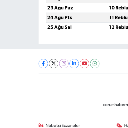
23 Ağu Paz
10 Rebi
24 Ağu Pts
11 Rebi
25 Ağu Sal
12 Rebi
corumhabernet
Nöbetçi Eczaneler
H