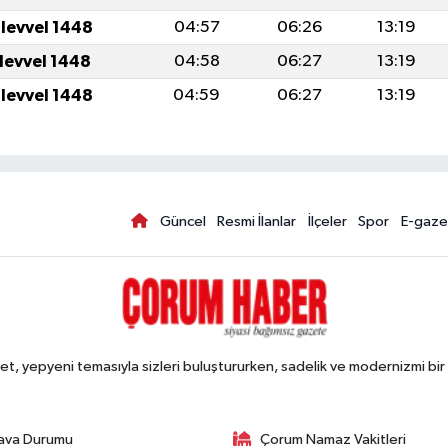
ulevvel 1448
04:57
06:26
13:19
ulevvel 1448
04:58
06:27
13:19
ulevvel 1448
04:59
06:27
13:19
Güncel
Resmi İlanlar
İlçeler
Spor
E-gaze
, yepyeni temasıyla sizleri buluştururken, sadelik ve modernizmi bir 
ava Durumu
Çorum Namaz Vakitleri