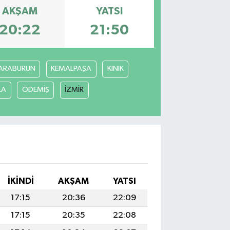
AKŞAM
YATSI
20:22
21:50
ARABURUN
KEMALPAŞA
KINIK
LA
ÖDEMİŞ
İZMİR
İKINDI
AKŞAM
YATSI
17:15
20:36
22:09
17:15
20:35
22:08