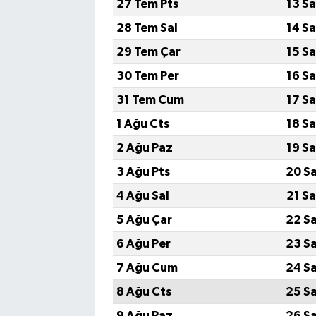
27 Tem Pts
13 S
28 Tem Sal
14 S
29 Tem Çar
15 S
30 Tem Per
16 S
31 Tem Cum
17 S
1 Ağu Cts
18 S
2 Ağu Paz
19 S
3 Ağu Pts
20 S
4 Ağu Sal
21 S
5 Ağu Çar
22 S
6 Ağu Per
23 S
7 Ağu Cum
24 S
8 Ağu Cts
25 S
9 Ağu Paz
26 S