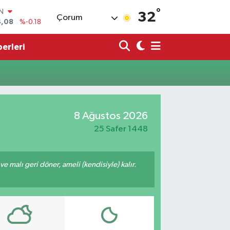
°
IN
32
Çorum
4,08
%-0.18
R
36
%0.18
erleri
10
%0.32
N
1
%0.38
ALTIN
55
%0.03
8 Ağustos 2026
00
%-14
25 Safer 1448
 ve malı geri döner, ameli (kendisiyle) kalır.