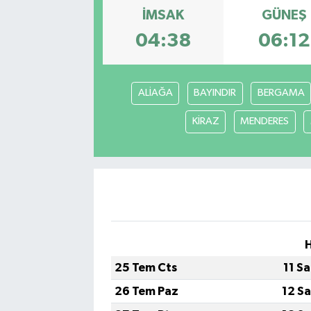
İMSAK
GÜNEŞ
Kargı
04:38
06:12
Laçin
ALİAĞA
BAYINDIR
BERGAMA
Mecitözü
KİRAZ
MENDERES
Oğuzlar
Ortaköy
Osmancık
Sungurlu
25 Tem Cts
11 S
Uğurludağ
26 Tem Paz
12 S
Sağlık