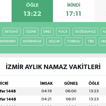
ÖĞLE
İKINDI
13:22
17:11
BEYDAĞ
CEŞME
DİKİLİ
FOÇA
GÜZELBAHÇE
K
MENEMEN
SEFERIHİSAR
SELÇUK
TORBALI
TİRE
UR
İZMİR AYLIK NAMAZ VAKITLERI
HİCRİ
İMSAK
GÜNEŞ
ÖĞLE
afer 1448
04:19
06:00
13:23
afer 1448
04:21
06:01
13:23