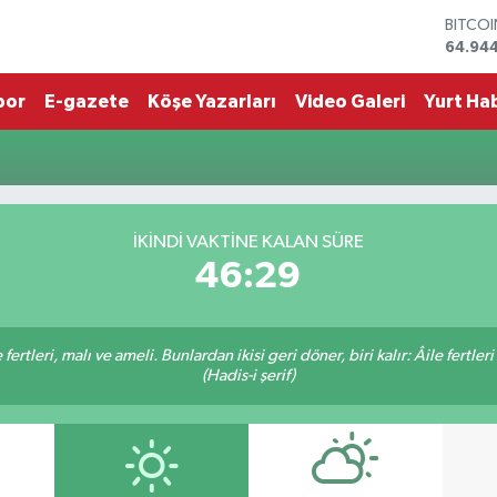
BITCO
64.94
DOLA
47,74
por
E-gazete
Köşe Yazarları
Video Galeri
Yurt Hab
EURO
55,25
STERLİ
64,481
GRAM 
6660.
İKINDI VAKTINE KALAN SÜRE
BİST1
46:28
13.779
ertleri, malı ve ameli. Bunlardan ikisi geri döner, biri kalır: Âile fertleri
(Hadis-i şerif)