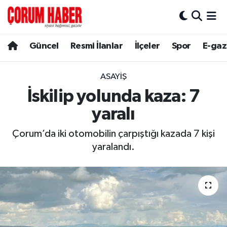
Güncel
Nöbetçi Eczaneler
Güncel
Resmi İlanlar
İlçeler
Spor
E-gaz
Spor
Hava Durumu
ASAYIŞ
Resmi İlanlar
Çorum Namaz Vakitleri
İskilip yolunda kaza: 7
yaralı
Alaca
Trafik Durumu
Çorum’da iki otomobilin çarpıştığı kazada 7 kişi
Bayat
Süper Lig Puan Durumu ve Fikstür
yaralandı.
Boğazkale
Tüm Manşetler
Dodurga
Son Dakika Haberleri
İskilip
Haber Arşivi