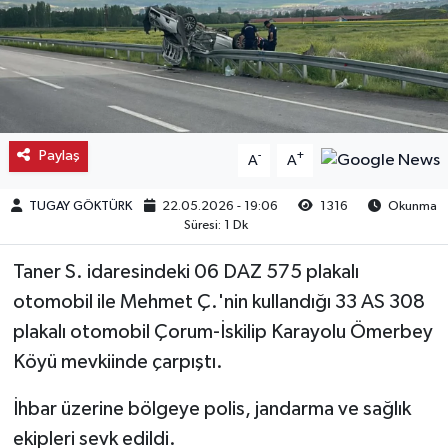
Kargı
Laçin
Mecitözü
Paylaş
-
+
A
A
Oğuzlar
TUGAY GÖKTÜRK
22.05.2026 - 19:06
1316
Okunma
Süresi: 1 Dk
Ortaköy
Taner S. idaresindeki 06 DAZ 575 plakalı
Osmancık
otomobil ile Mehmet Ç.'nin kullandığı 33 AS 308
plakalı otomobil Çorum-İskilip Karayolu Ömerbey
Sungurlu
Köyü mevkiinde çarpıştı.
Uğurludağ
İhbar üzerine bölgeye polis, jandarma ve sağlık
ekipleri sevk edildi.
Sağlık