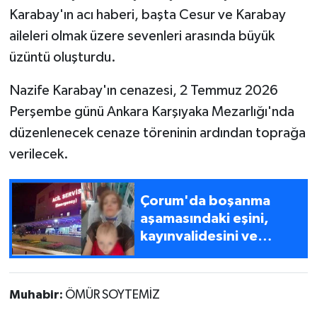
Karabay'ın acı haberi, başta Cesur ve Karabay
aileleri olmak üzere sevenleri arasında büyük
üzüntü oluşturdu.
Nazife Karabay'ın cenazesi, 2 Temmuz 2026
Perşembe günü Ankara Karşıyaka Mezarlığı'nda
düzenlenecek cenaze töreninin ardından toprağa
verilecek.
Çorum'da boşanma
aşamasındaki eşini,
kayınvalidesini ve
çocuklarını yaralayan
polis gözaltına alındı
Muhabir:
ÖMÜR SOYTEMİZ