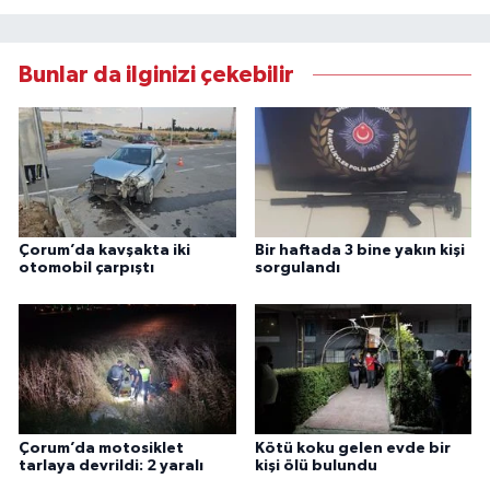
Bunlar da ilginizi çekebilir
Çorum’da kavşakta iki
Bir haftada 3 bine yakın kişi
otomobil çarpıştı
sorgulandı
Çorum’da motosiklet
Kötü koku gelen evde bir
tarlaya devrildi: 2 yaralı
kişi ölü bulundu