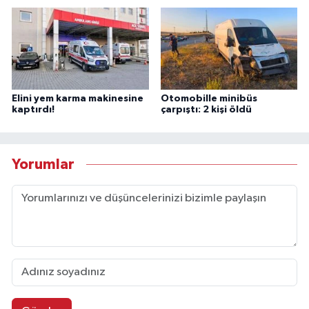
Elini yem karma makinesine
Otomobille minibüs
kaptırdı!
çarpıştı: 2 kişi öldü
Yorumlar