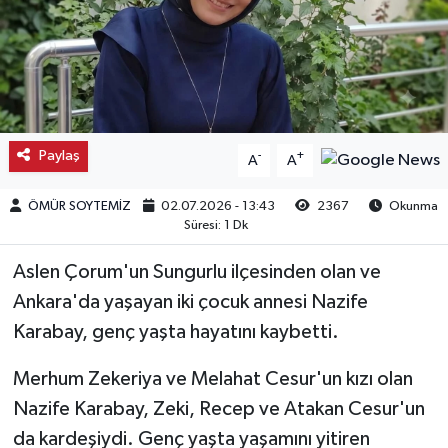
Kargı
Laçin
Mecitözü
Paylaş
-
+
A
A
Oğuzlar
ÖMÜR SOYTEMİZ
02.07.2026 - 13:43
2367
Okunma
Süresi: 1 Dk
Ortaköy
Aslen Çorum'un Sungurlu ilçesinden olan ve
Osmancık
Ankara'da yaşayan iki çocuk annesi Nazife
Karabay, genç yaşta hayatını kaybetti.
Sungurlu
Merhum Zekeriya ve Melahat Cesur'un kızı olan
Uğurludağ
Nazife Karabay, Zeki, Recep ve Atakan Cesur'un
da kardeşiydi. Genç yaşta yaşamını yitiren
Sağlık