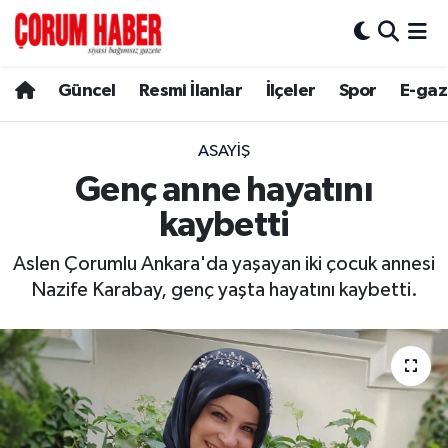
Güncel
Nöbetçi Eczaneler
Güncel
Resmi İlanlar
İlçeler
Spor
E-gaz
Spor
Hava Durumu
ASAYIŞ
Resmi İlanlar
Çorum Namaz Vakitleri
Genç anne hayatını
kaybetti
Alaca
Trafik Durumu
Aslen Çorumlu Ankara'da yaşayan iki çocuk annesi
Bayat
Süper Lig Puan Durumu ve Fikstür
Nazife Karabay, genç yaşta hayatını kaybetti.
Boğazkale
Tüm Manşetler
Dodurga
Son Dakika Haberleri
İskilip
Haber Arşivi