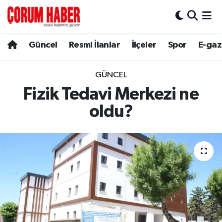
Güncel
Nöbetçi Eczaneler
Güncel
Resmi İlanlar
İlçeler
Spor
E-gaz
Spor
Hava Durumu
GÜNCEL
Resmi İlanlar
Çorum Namaz Vakitleri
Fizik Tedavi Merkezi ne
oldu?
Alaca
Trafik Durumu
Bayat
Süper Lig Puan Durumu ve Fikstür
Boğazkale
Tüm Manşetler
Dodurga
Son Dakika Haberleri
İskilip
Haber Arşivi