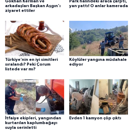
Gökhan Kerman ve
Park halindeki araca çarptı,
arkadaşları Başkan Aşgın’ı
yan yattı! O anlar kamerada
ziyaret ettiler
Türkiye’nin en iyi simitleri
Köylüler yangına müdahale
sıralandı? Peki Çorum
ediyor
listede var mı?
İtfaiye ekipleri, yangından
Evden 1 kamyon çöp çıktı
kurtarılan kaplumbağayı
suyla serinletti