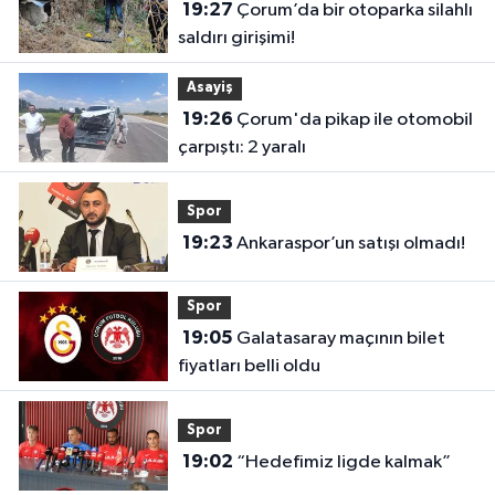
19:27
Çorum’da bir otoparka silahlı
saldırı girişimi!
Asayiş
19:26
Çorum'da pikap ile otomobil
çarpıştı: 2 yaralı
Spor
19:23
Ankaraspor’un satışı olmadı!
Spor
19:05
Galatasaray maçının bilet
fiyatları belli oldu
Spor
19:02
“Hedefimiz ligde kalmak”