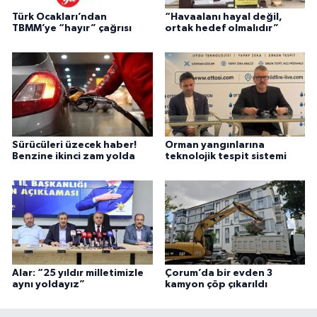
Türk Ocakları’ndan
“Havaalanı hayal değil,
TBMM’ye “hayır” çağrısı
ortak hedef olmalıdır”
Sürücüleri üzecek haber!
Orman yangınlarına
Benzine ikinci zam yolda
teknolojik tespit sistemi
Alar: “25 yıldır milletimizle
Çorum’da bir evden 3
aynı yoldayız”
kamyon çöp çıkarıldı