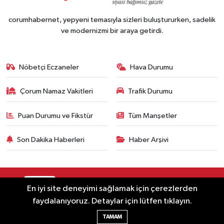
corumhabernet, yepyeni temasıyla sizleri buluştururken, sadelik
ve modernizmi bir araya getirdi.
Nöbetçi Eczaneler
Hava Durumu
Çorum Namaz Vakitleri
Trafik Durumu
Puan Durumu ve Fikstür
Tüm Manşetler
Son Dakika Haberleri
Haber Arşivi
RSS
Copyright © 2023. Her hakkı saklıdır.
En iyi site deneyimi sağlamak için çerezlerden
faydalanıyoruz. Detaylar için lütfen tıklayın.
Haber Yazılımı:
TE Bilişim
TAMAM