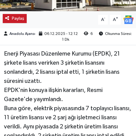
Kargı
Paylaş
-
+
A
A
Laçin
Anadolu Ajansı
06.12.2025 - 12:12
6
Okunma Süresi:
1 Dk
Mecitözü
Enerji Piyasası Düzenleme Kurumu (EPDK), 21
Oğuzlar
şirkete lisans verirken 3 şirketin lisansını
sonlandırdı, 2 lisansı iptal etti, 1 şirketin lisans
Ortaköy
süresini uzattı.
Osmancık
EPDK'nin konuya ilişkin kararları, Resmi
Gazete'de yayımlandı.
Sungurlu
Buna göre, elektrik piyasasında 7 toplayıcı lisansı,
11 üretim lisansı ve 2 şarj ağı işletmeci lisansı
Uğurludağ
verildi. Aynı piyasada 2 şirketin üretim lisansı
Sağlık
sonlandırıldı, 2 şirketin üretim lisansı iptal edildi.