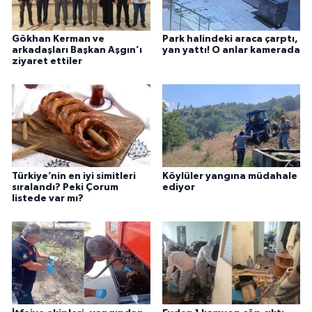
Gökhan Kerman ve
Park halindeki araca çarptı,
arkadaşları Başkan Aşgın’ı
yan yattı! O anlar kamerada
ziyaret ettiler
Türkiye’nin en iyi simitleri
Köylüler yangına müdahale
sıralandı? Peki Çorum
ediyor
listede var mı?