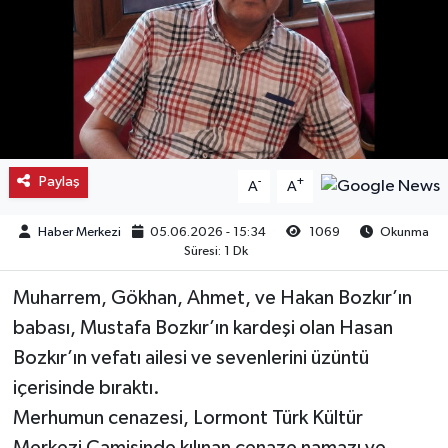
Kargı
Laçin
Mecitözü
Paylaş
-
+
A
A
Oğuzlar
Haber Merkezi
05.06.2026 - 15:34
1069
Okunma
Ortaköy
Süresi: 1 Dk
Osmancık
Muharrem, Gökhan, Ahmet, ve Hakan Bozkır’ın
babası, Mustafa Bozkır’ın kardeşi olan Hasan
Sungurlu
Bozkır’ın vefatı ailesi ve sevenlerini üzüntü
içerisinde bıraktı.
Uğurludağ
Merhumun cenazesi, Lormont Türk Kültür
Sağlık