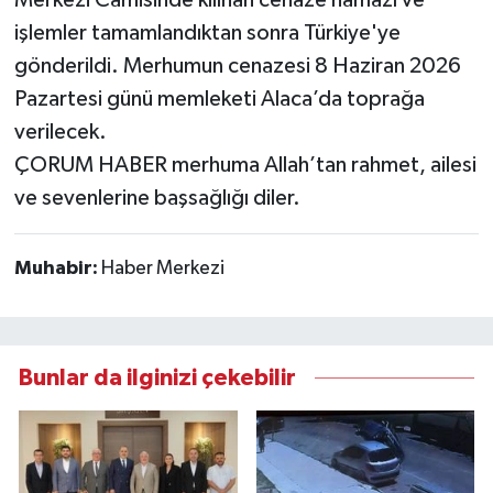
Merkezi Camisinde kılınan cenaze namazı ve
işlemler tamamlandıktan sonra Türkiye'ye
gönderildi. Merhumun cenazesi 8 Haziran 2026
Pazartesi günü memleketi Alaca’da toprağa
verilecek.
ÇORUM HABER merhuma Allah’tan rahmet, ailesi
ve sevenlerine başsağlığı diler.
Muhabir:
Haber Merkezi
Bunlar da ilginizi çekebilir