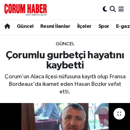
Güncel
Nöbetçi Eczaneler
Güncel
Resmi İlanlar
İlçeler
Spor
E-gaz
Spor
Hava Durumu
GÜNCEL
Resmi İlanlar
Çorum Namaz Vakitleri
Çorumlu gurbetçi hayatını
kaybetti
Alaca
Trafik Durumu
Çorum'un Alaca ilçesi nüfusuna kayıtlı olup Fransa
Bayat
Süper Lig Puan Durumu ve Fikstür
Bordeaux'da ikamet eden Hasan Bozkır vefat
etti.
Boğazkale
Tüm Manşetler
Dodurga
Son Dakika Haberleri
İskilip
Haber Arşivi