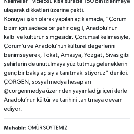
Kelimeler” videosu kısa sürede 150 bin izlenmeye
ulaşarak dikkatleri üzerine çekti.
Konuya ilişkin olarak yapılan açıklamada, “Çorum
bizim için sadece bir şehir değil, Anadolu’nun
kalbi ve kültürün simgesidir. Çorumsal kelimesiyle,
Çorum’u ve Anadolu’nun kültürel değerlerini
benimseyerek, Tokat, Amasya, Yozgat, Sivas gibi
şehirlerin de unutulmaya yüz tutmuş geleneklerini
genç bir bakış açısıyla tanıtmak istiyoruz” denildi.
ÇORGEN, sosyal medya hesapları
@corgenmedya üzerinden yayımladığı içeriklerle
Anadolu’nun kültür ve tarihini tanıtmaya devam
ediyor.
Muhabir:
ÖMÜR SOYTEMİZ