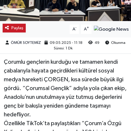
Kargı
Laçin
Paylaş
-
+
A
A
Mecitözü
ÖMÜR SOYTEMİZ
09.05.2025 - 11:18
49
Okunma
Süresi: 1 Dk
Oğuzlar
Çorumlu gençlerin kurduğu ve tamamen kendi
Ortaköy
çabalarıyla hayata geçirdikleri kültürel sosyal
medya hareketi ÇORGEN, kısa sürede büyük ilgi
Osmancık
gördü. “Çorumsal Gençlik” adıyla yola çıkan ekip,
Anadolu’nun unutulmaya yüz tutmuş değerlerini
Sungurlu
genç bir bakışla yeniden gündeme taşımayı
hedefliyor.
Uğurludağ
Özellikle TikTok’ta paylaştıkları “Çorum’a Özgü
Sağlık