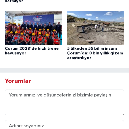
vermiyor"
Çorum 2028'de hızlı trene
5 ülkeden 55 bilim insanı
kavuşuyor
Çorum’da: 8 bin yıllık gizem
araştırılıyor
Yorumlar