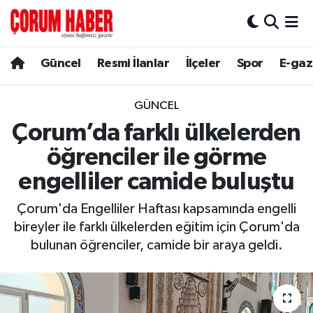
Güncel
Nöbetçi Eczaneler
Güncel
Resmi İlanlar
İlçeler
Spor
E-gaz
Spor
Hava Durumu
GÜNCEL
Resmi İlanlar
Çorum Namaz Vakitleri
Çorum’da farklı ülkelerden
öğrenciler ile görme
Alaca
Trafik Durumu
engelliler camide buluştu
Bayat
Süper Lig Puan Durumu ve Fikstür
Çorum'da Engelliler Haftası kapsamında engelli
bireyler ile farklı ülkelerden eğitim için Çorum'da
Boğazkale
Tüm Manşetler
bulunan öğrenciler, camide bir araya geldi.
Dodurga
Son Dakika Haberleri
İskilip
Haber Arşivi