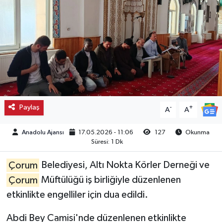
Kargı
Laçin
Mecitözü
Oğuzlar
Paylaş
-
+
A
A
Ortaköy
Anadolu Ajansı
17.05.2026 - 11:06
127
Okunma
Süresi: 1 Dk
Osmancık
Çorum
Belediyesi, Altı Nokta Körler Derneği ve
Sungurlu
Çorum
Müftülüğü iş birliğiyle düzenlenen
etkinlikte engelliler için dua edildi.
Uğurludağ
Abdi Bey Camisi'nde düzenlenen etkinlikte
Sağlık