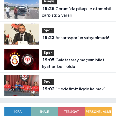
Asayiş
19:26
Çorum'da pikap ile otomobil
çarpıştı: 2 yaralı
Spor
19:23
Ankaraspor’un satışı olmadı!
Spor
19:05
Galatasaray maçının bilet
fiyatları belli oldu
Spor
19:02
“Hedefimiz ligde kalmak”