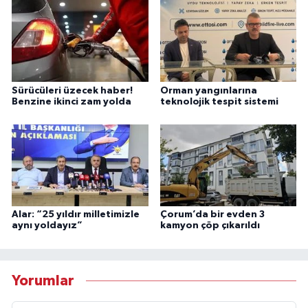
Sürücüleri üzecek haber!
Orman yangınlarına
Benzine ikinci zam yolda
teknolojik tespit sistemi
Alar: “25 yıldır milletimizle
Çorum’da bir evden 3
aynı yoldayız”
kamyon çöp çıkarıldı
Yorumlar