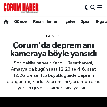
Güncel
Nöbetçi Eczaneler
Güncel
Resmi İlanlar
İlçeler
Spor
E-gaz
Spor
Hava Durumu
GÜNCEL
Resmi İlanlar
Çorum Namaz Vakitleri
Çorum'da deprem anı
kameraya böyle yansıdı
Alaca
Trafik Durumu
Son dakika haberi: Kandilli Rasathanesi,
Bayat
Süper Lig Puan Durumu ve Fikstür
Amasya'da bugün saat 12:23'te 4.6, saat
12:26'da ise 4.5 büyüklüğünde deprem
Boğazkale
Tüm Manşetler
olduğunu açıkladı. Deprem anı Çorum'da bir iş
yerinin güvenlik kamerasına yansıdı.
Dodurga
Son Dakika Haberleri
İskilip
Haber Arşivi