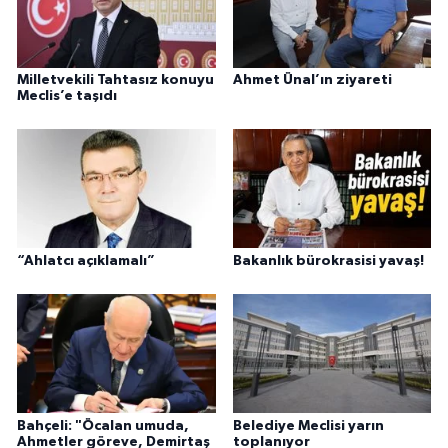
Milletvekili Tahtasız konuyu
Ahmet Ünal’ın ziyareti
Meclis’e taşıdı
“Ahlatcı açıklamalı”
Bakanlık bürokrasisi yavaş!
Bahçeli: "Öcalan umuda,
Belediye Meclisi yarın
Ahmetler göreve, Demirtaş
toplanıyor