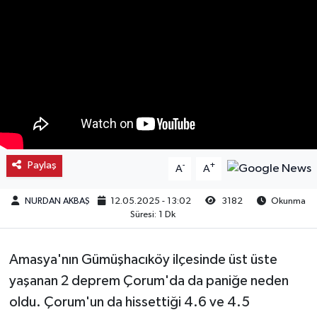
Kargı
Laçin
Mecitözü
Oğuzlar
Paylaş
-
+
A
A
Ortaköy
NURDAN AKBAŞ
12.05.2025 - 13:02
3182
Okunma
Osmancık
Süresi: 1 Dk
Sungurlu
Amasya'nın Gümüşhacıköy ilçesinde üst üste
Uğurludağ
yaşanan 2 deprem Çorum'da da paniğe neden
oldu. Çorum'un da hissettiği 4.6 ve 4.5
Sağlık