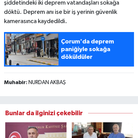
şiddetindeki iki deprem vatandaşları sokağa
döktü. Deprem anı ise bir iş yerinin güvenlik
kamerasınca kaydedildi.
Çorum'da deprem
paniğiyle sokağa
döküldüler
Muhabir:
NURDAN AKBAŞ
Bunlar da ilginizi çekebilir