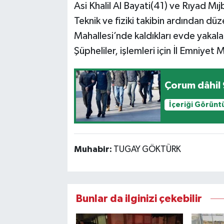
Asi Khalil Al Bayati(41) ve Rıyad Mıjb
Teknik ve fiziki takibin ardından d
Mahallesi’nde kaldıkları evde yakala
Şüpheliler, işlemleri için İl Emniye
İçeriği Görünt
Muhabir:
TUGAY GÖKTÜRK
Bunlar da ilginizi çekebilir