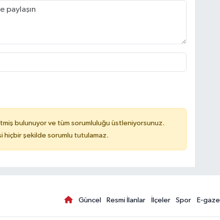
tmiş bulunuyor ve tüm sorumluluğu üstleniyorsunuz.
hiçbir şekilde sorumlu tutulamaz.
Güncel
Resmi İlanlar
İlçeler
Spor
E-gaze