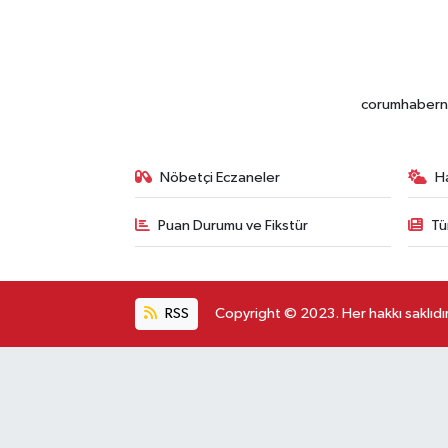
corumhabernet
Nöbetçi Eczaneler
H
Puan Durumu ve Fikstür
Tü
RSS
Copyright © 2023. Her hakkı saklıdır