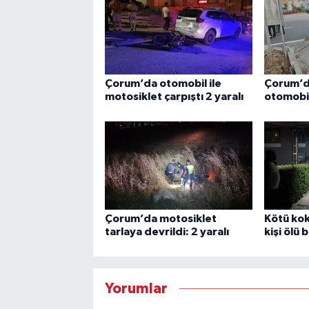
Çorum’da otomobil ile
Çorum’da
motosiklet çarpıştı 2 yaralı
otomobil
Çorum’da motosiklet
Kötü kok
tarlaya devrildi: 2 yaralı
kişi ölü 
Yorumlar