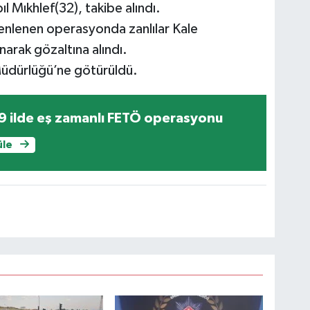
ıl Mıkhlef(32), takibe alındı.
üzenlenen operasyonda zanlılar Kale
narak gözaltına alındı.
t Müdürlüğü’ne götürüldü.
Çorum dâhil 9 ilde eş zamanlı FETÖ operasyonu
üle