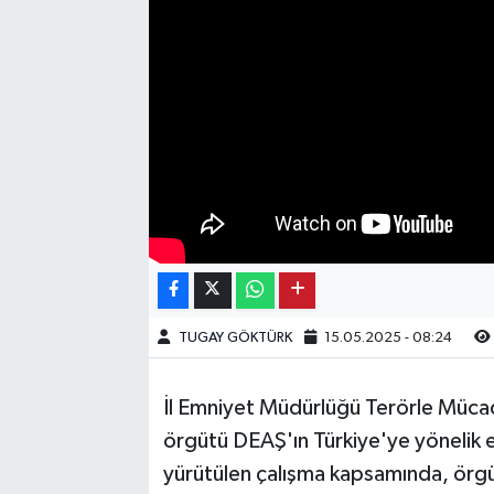
Kargı
Laçin
Mecitözü
Oğuzlar
Ortaköy
Osmancık
TUGAY GÖKTÜRK
15.05.2025 - 08:24
Sungurlu
İl Emniyet Müdürlüğü Terörle Müca
Uğurludağ
örgütü DEAŞ'ın Türkiye'ye yönelik e
yürütülen çalışma kapsamında, örgüt
Sağlık