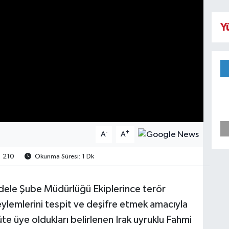
Y
-
+
A
A
210
Okunma Süresi: 1 Dk
dele Şube Müdürlüğü Ekiplerince terör
ylemlerini tespit ve deşifre etmek amacıyla
e üye oldukları belirlenen Irak uyruklu Fahmi