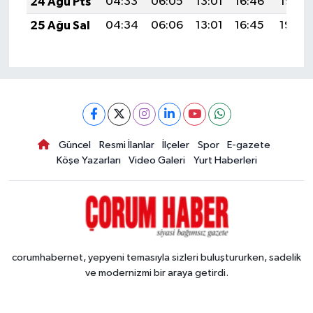
24 Ağu Pts
04:33
06:05
13:01
16:46
19:47
25 Ağu Sal
04:34
06:06
13:01
16:45
19:45
Güncel
Resmi İlanlar
İlçeler
Spor
E-gazete
Köşe Yazarları
Video Galeri
Yurt Haberleri
corumhabernet, yepyeni temasıyla sizleri buluştururken, sadelik
ve modernizmi bir araya getirdi.