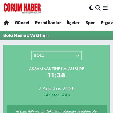
Güncel
Nöbetçi Eczaneler
Güncel
Resmi İlanlar
İlçeler
Spor
E-gaz
Spor
Hava Durumu
Bolu Namaz Vakitleri
Resmi İlanlar
Çorum Namaz Vakitleri
BOLU
Alaca
Trafik Durumu
AKŞAM VAKTINE KALAN SÜRE
Bayat
Süper Lig Puan Durumu ve Fikstür
11:38
Boğazkale
Tüm Manşetler
7 Ağustos 2026
24 Safer 1448
Dodurga
Son Dakika Haberleri
İskilip
Haber Arşivi
Ve sizin ilâhınız, bir tek ilâhtır. Rahmân ve Rahîm olan