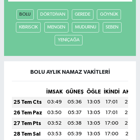
BOLU
DÖRTDİVAN
GEREDE
GÖYNÜK
KIBRISCIK
MENGEN
MUDURNU
SEBEN
YENİÇAĞA
BOLU AYLIK NAMAZ VAKITLERI
İMSAK
GÜNEŞ
ÖĞLE
İKINDI
AKŞA
25 Tem Cts
03:49
05:36
13:05
17:01
20:24
26 Tem Paz
03:50
05:37
13:05
17:01
20:23
27 Tem Pts
03:52
05:38
13:05
17:00
20:22
28 Tem Sal
03:53
05:39
13:05
17:00
20:21