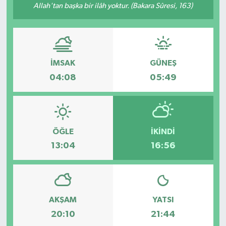
Allah'tan başka bir ilâh yoktur. (Bakara Sûresi, 163)
Kargı
Laçin
İMSAK
GÜNEŞ
Mecitözü
04:08
05:49
Oğuzlar
Ortaköy
ÖĞLE
İKINDI
13:04
16:56
Osmancık
Sungurlu
Uğurludağ
AKŞAM
YATSI
20:10
21:44
Sağlık