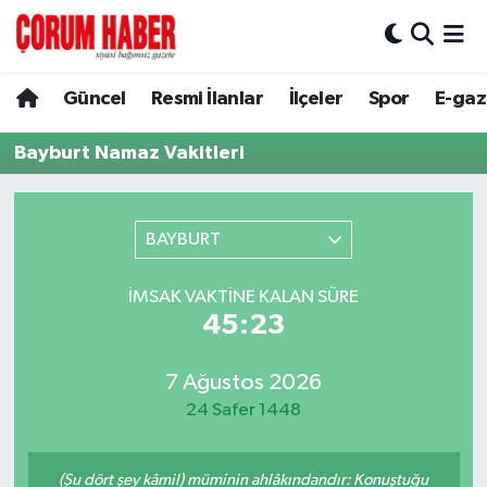
Güncel
Nöbetçi Eczaneler
Güncel
Resmi İlanlar
İlçeler
Spor
E-gaz
Spor
Hava Durumu
Bayburt Namaz Vakitleri
Resmi İlanlar
Çorum Namaz Vakitleri
BAYBURT
Alaca
Trafik Durumu
İMSAK VAKTINE KALAN SÜRE
Bayat
Süper Lig Puan Durumu ve Fikstür
45:23
Boğazkale
Tüm Manşetler
7 Ağustos 2026
24 Safer 1448
Dodurga
Son Dakika Haberleri
İskilip
Haber Arşivi
(Şu dört şey kâmil) müminin ahlâkındandır: Konuştuğu