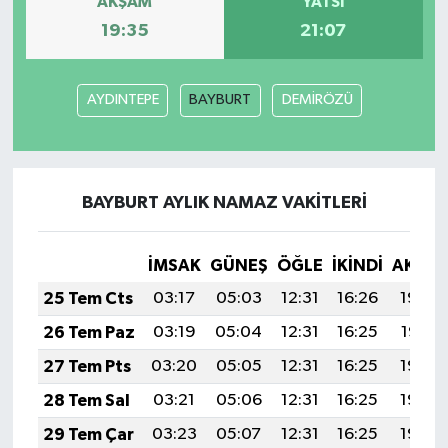
AKŞAM
YATSI
19:35
21:07
AYDINTEPE
BAYBURT
DEMİRÖZÜ
BAYBURT AYLIK NAMAZ VAKITLERI
İMSAK
GÜNEŞ
ÖĞLE
İKINDI
AKŞA
25 Tem Cts
03:17
05:03
12:31
16:26
19:48
26 Tem Paz
03:19
05:04
12:31
16:25
19:47
27 Tem Pts
03:20
05:05
12:31
16:25
19:46
28 Tem Sal
03:21
05:06
12:31
16:25
19:45
29 Tem Çar
03:23
05:07
12:31
16:25
19:44