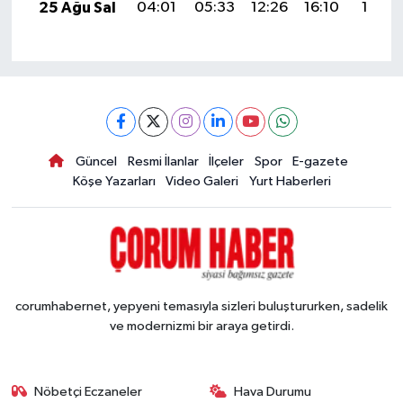
25 Ağu Sal
04:01
05:33
12:26
16:10
19:10
Güncel
Resmi İlanlar
İlçeler
Spor
E-gazete
Köşe Yazarları
Video Galeri
Yurt Haberleri
corumhabernet, yepyeni temasıyla sizleri buluştururken, sadelik
ve modernizmi bir araya getirdi.
Nöbetçi Eczaneler
Hava Durumu