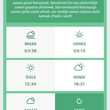
zaman güzel konuşmak, (kendisine) bir şey söylenildiği
zaman güzelce dinlemek, (din kardeşiyle) karşılaştığı
Kargı
zaman güler yüzlü olmak, söz verdiği zaman sözüne sâdık
kalmak. (Hadis-i şerif)
Laçin
Mecitözü
İMSAK
GÜNEŞ
Oğuzlar
03:36
05:15
Ortaköy
Osmancık
ÖĞLE
İKINDI
Sungurlu
12:30
16:21
Uğurludağ
Sağlık