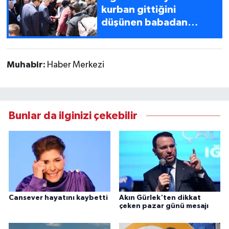
kurban gittiğini
düşünen babadan
Bakan Çiftçi’ye dosya
Muhabir:
Haber Merkezi
Bunlar da ilginizi çekebilir
Cansever hayatını kaybetti
Akın Gürlek'ten dikkat
çeken pazar günü mesajı