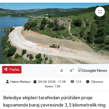
Kargı
Laçin
Mecitözü
Oğuzlar
Ortaköy
Paylaş
-
+
Osmancık
A
A
Haber Merkezi
09.06.2026 - 11:58
133
Okunma
Sungurlu
Süresi: 1 Dk
Uğurludağ
Belediye ekipleri tarafından yürütülen proje
kapsamında baraj çevresinde 3,5 kilometrelik ring
Sağlık