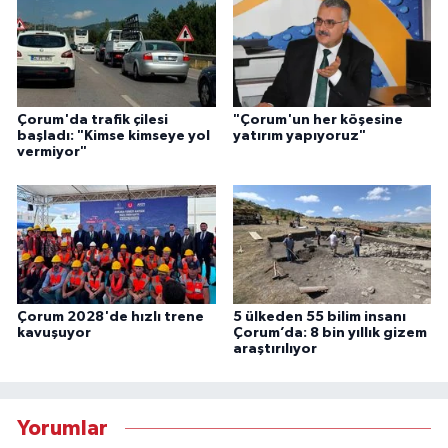
Çorum'da trafik çilesi
"Çorum'un her köşesine
başladı: "Kimse kimseye yol
yatırım yapıyoruz"
vermiyor"
Çorum 2028'de hızlı trene
5 ülkeden 55 bilim insanı
kavuşuyor
Çorum’da: 8 bin yıllık gizem
araştırılıyor
Yorumlar