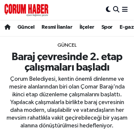
Güncel
Nöbetçi Eczaneler
Güncel
Resmi İlanlar
İlçeler
Spor
E-gaz
Spor
Hava Durumu
GÜNCEL
Resmi İlanlar
Çorum Namaz Vakitleri
Baraj çevresinde 2. etap
çalışmaları başladı
Alaca
Trafik Durumu
Çorum Belediyesi, kentin önemli dinlenme ve
Bayat
Süper Lig Puan Durumu ve Fikstür
mesire alanlarından biri olan Çomar Barajı'nda
ikinci etap düzenleme çalışmalarını başlattı.
Boğazkale
Tüm Manşetler
Yapılacak çalışmalarla birlikte baraj çevresinin
daha modern, ulaşılabilir ve vatandaşların her
Dodurga
Son Dakika Haberleri
mevsim rahatlıkla vakit geçirebileceği bir yaşam
alanına dönüştürülmesi hedefleniyor.
İskilip
Haber Arşivi