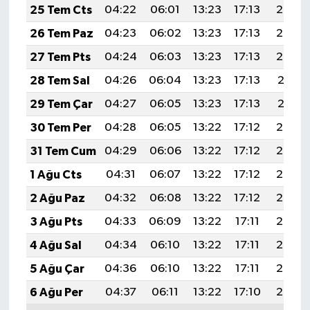
25 Tem Cts
04:22
06:01
13:23
17:13
20:34
26 Tem Paz
04:23
06:02
13:23
17:13
20:33
27 Tem Pts
04:24
06:03
13:23
17:13
20:32
28 Tem Sal
04:26
06:04
13:23
17:13
20:31
29 Tem Çar
04:27
06:05
13:23
17:13
20:31
30 Tem Per
04:28
06:05
13:22
17:12
20:30
31 Tem Cum
04:29
06:06
13:22
17:12
20:29
1 Ağu Cts
04:31
06:07
13:22
17:12
20:28
2 Ağu Paz
04:32
06:08
13:22
17:12
20:27
3 Ağu Pts
04:33
06:09
13:22
17:11
20:26
4 Ağu Sal
04:34
06:10
13:22
17:11
20:25
5 Ağu Çar
04:36
06:10
13:22
17:11
20:24
6 Ağu Per
04:37
06:11
13:22
17:10
20:23