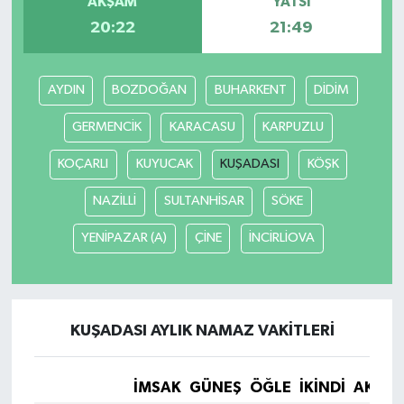
AKŞAM
YATSI
20:22
21:49
AYDIN
BOZDOĞAN
BUHARKENT
DİDİM
GERMENCİK
KARACASU
KARPUZLU
KOÇARLI
KUYUCAK
KUŞADASI
KÖŞK
NAZİLLİ
SULTANHİSAR
SÖKE
YENİPAZAR (A)
ÇİNE
İNCİRLİOVA
KUŞADASI AYLIK NAMAZ VAKITLERI
İMSAK
GÜNEŞ
ÖĞLE
İKINDI
AKŞA