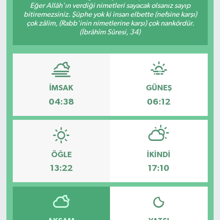
Eğer Allâh'ın verdiği nimetleri sayacak olsanız sayıp
bitiremezsiniz. Şüphe yok ki insan elbette (nefsine karşı)
Kargı
çok zâlim, (Rabb'inin nimetlerine karşı) çok nankördür.
(İbrâhîm Sûresi, 34)
Laçin
Mecitözü
İMSAK
GÜNEŞ
Oğuzlar
04:38
06:12
Ortaköy
Osmancık
ÖĞLE
İKINDI
Sungurlu
13:22
17:10
Uğurludağ
Sağlık