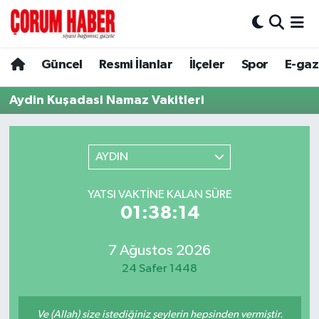
Güncel
Nöbetçi Eczaneler
Güncel
Resmi İlanlar
İlçeler
Spor
E-gaz
Spor
Hava Durumu
Aydin Kuşadasi Namaz Vakitleri
Resmi İlanlar
Çorum Namaz Vakitleri
AYDIN
Alaca
Trafik Durumu
YATSI VAKTINE KALAN SÜRE
Bayat
Süper Lig Puan Durumu ve Fikstür
01:38:14
Boğazkale
Tüm Manşetler
7 Ağustos 2026
24 Safer 1448
Dodurga
Son Dakika Haberleri
İskilip
Haber Arşivi
Ve (Allah) size istediğiniz şeylerin hepsinden vermiştir.