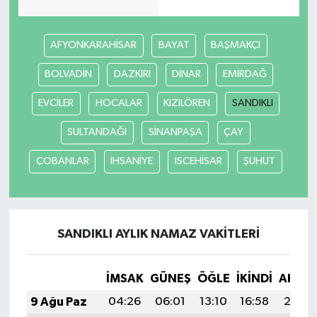
AFYONKARAHİSAR
BAYAT
BAŞMAKÇI
BOLVADİN
DAZKIRI
DİNAR
EMİRDAĞ
EVCİLER
HOCALAR
KIZILÖREN
SANDIKLI
SULTANDAĞI
SİNANPAŞA
ÇAY
ÇOBANLAR
İHSANİYE
İSCEHİSAR
ŞUHUT
SANDIKLI AYLIK NAMAZ VAKITLERI
İMSAK
GÜNEŞ
ÖĞLE
İKINDI
AKŞA
9 Ağu Paz
04:26
06:01
13:10
16:58
20:08