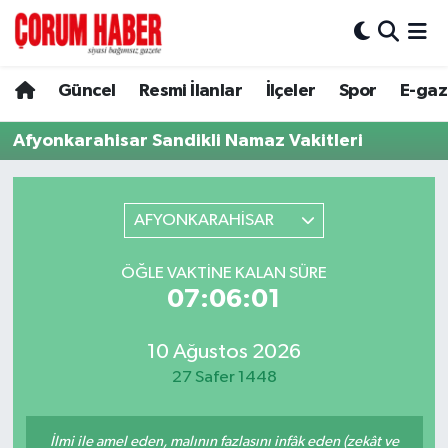
Güncel
Nöbetçi Eczaneler
Güncel
Resmi İlanlar
İlçeler
Spor
E-gaz
Spor
Hava Durumu
Afyonkarahisar Sandikli Namaz Vakitleri
Resmi İlanlar
Çorum Namaz Vakitleri
AFYONKARAHİSAR
Alaca
Trafik Durumu
ÖĞLE VAKTINE KALAN SÜRE
Bayat
Süper Lig Puan Durumu ve Fikstür
07:06:01
Boğazkale
Tüm Manşetler
10 Ağustos 2026
27 Safer 1448
Dodurga
Son Dakika Haberleri
İskilip
Haber Arşivi
İlmi ile amel eden, malının fazlasını infâk eden (zekât ve