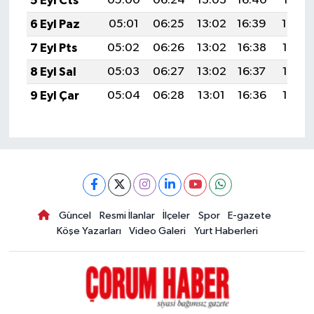
5 Eyl Cts
05:00
06:24
13:03
16:40
19:31
6 Eyl Paz
05:01
06:25
13:02
16:39
19:30
7 Eyl Pts
05:02
06:26
13:02
16:38
19:28
8 Eyl Sal
05:03
06:27
13:02
16:37
19:26
9 Eyl Çar
05:04
06:28
13:01
16:36
19:25
Güncel
Resmi İlanlar
İlçeler
Spor
E-gazete
Köşe Yazarları
Video Galeri
Yurt Haberleri