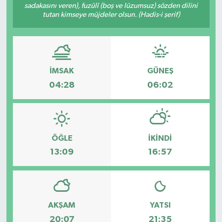
sadakasını veren), fuzûlî (boş ve lüzumsuz) sözden dilini
tutan kimseye müjdeler olsun. (Hadis-i şerif)
Kargı
Laçin
Mecitözü
İMSAK
GÜNEŞ
04:28
06:02
Oğuzlar
Ortaköy
ÖĞLE
İKINDI
Osmancık
13:09
16:57
Sungurlu
Uğurludağ
AKŞAM
YATSI
20:07
21:35
Sağlık