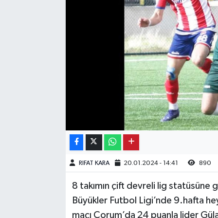
Kargı
Laçin
Mecitözü
Oğuzlar
Ortaköy
Osmancık
RIFAT KARA
20.01.2024 - 14:41
890
Sungurlu
8 takımın çift devreli lig statüsü
Uğurludağ
Büyükler Futbol Ligi’nde 9.hafta he
maçı Çorum’da 24 puanla lider Gülab
Sağlık