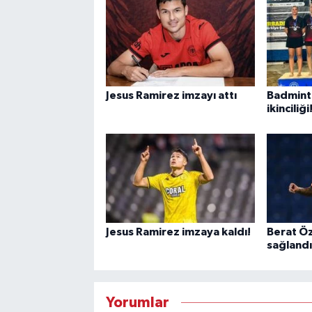
Jesus Ramirez imzayı attı
Badminto
ikinciliği
Jesus Ramirez imzaya kaldı!
Berat Ö
sağlandı
Yorumlar