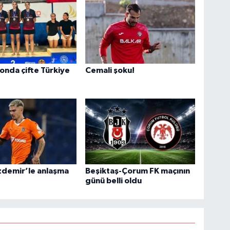
nda çifte Türkiye
Cemali şoku!
!
zdemir’le anlaşma
Beşiktaş-Çorum FK maçının
günü belli oldu