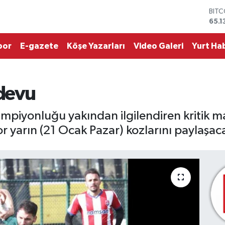
65.1
DOL
47,
EUR
por
E-gazete
Köşe Yazarları
Video Galeri
Yurt Hab
55,1
STER
64,
GRA
664
devu
BİST
13.7
iyonluğu yakından ilgilendiren kritik ma
or yarın (21 Ocak Pazar) kozlarını paylaşac