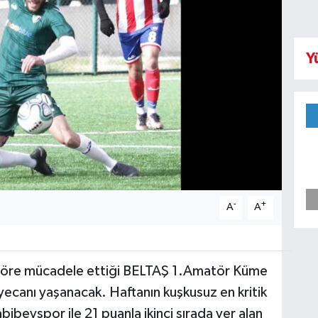
Y
-
+
A
A
ne göre mücadele ettiği BELTAŞ 1.Amatör Küme
yecanı yaşanacak. Haftanın kuşkusuz en kritik
ibeyspor ile 21 puanla ikinci sırada yer alan