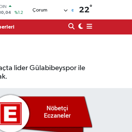
30,04
%1.2
°
22
Çorum
AR
7106
%0.17
O
erleri
652
%0.27
LİN
4046
%0.35
M ALTIN
8.99
%2.59
100
73
%-19
çta lider Gülabibeyspor ile
ak.