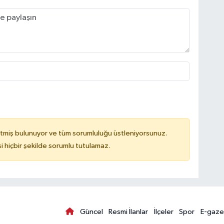
tmiş bulunuyor ve tüm sorumluluğu üstleniyorsunuz.
hiçbir şekilde sorumlu tutulamaz.
Güncel
Resmi İlanlar
İlçeler
Spor
E-gaze