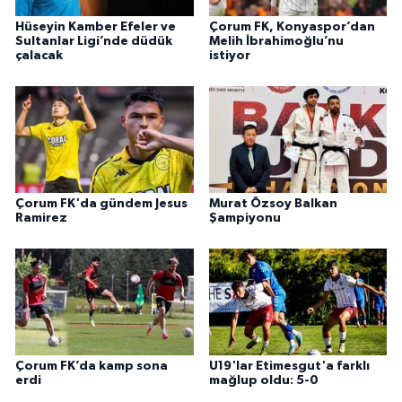
Hüseyin Kamber Efeler ve
Çorum FK, Konyaspor’dan
Sultanlar Ligi’nde düdük
Melih İbrahimoğlu’nu
çalacak
istiyor
Çorum FK'da gündem Jesus
Murat Özsoy Balkan
Ramirez
Şampiyonu
Çorum FK’da kamp sona
U19'lar Etimesgut'a farklı
erdi
mağlup oldu: 5-0