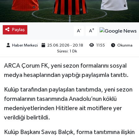
Kargı
Laçin
Paylaş
-
+
A
A
Mecitözü
Haber Merkezi
25.06.2026 - 20:18
1155
Okunma
Süresi: 1 Dk
Oğuzlar
ARCA Çorum FK, yeni sezon formalarını sosyal
Ortaköy
medya hesaplarından yaptığı paylaşımla tanıttı.
Kulüp tarafından paylaşılan tanıtımda, yeni sezon
Osmancık
formalarının tasarımında Anadolu’nun köklü
Sungurlu
medeniyetlerinden Hititlere ait motiflere yer
verildiği belirtildi.
Uğurludağ
Kulüp Başkanı Savaş Balçık, forma tanıtımına ilişkin
Sağlık