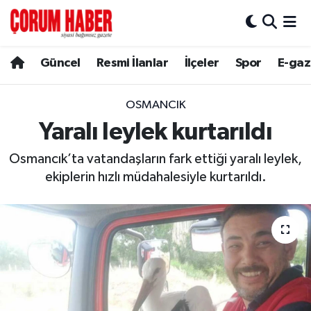
Güncel
Nöbetçi Eczaneler
Güncel
Resmi İlanlar
İlçeler
Spor
E-gaz
Spor
Hava Durumu
OSMANCIK
Resmi İlanlar
Çorum Namaz Vakitleri
Yaralı leylek kurtarıldı
Osmancık’ta vatandaşların fark ettiği yaralı leylek,
Alaca
Trafik Durumu
ekiplerin hızlı müdahalesiyle kurtarıldı.
Bayat
Süper Lig Puan Durumu ve Fikstür
Boğazkale
Tüm Manşetler
Dodurga
Son Dakika Haberleri
İskilip
Haber Arşivi