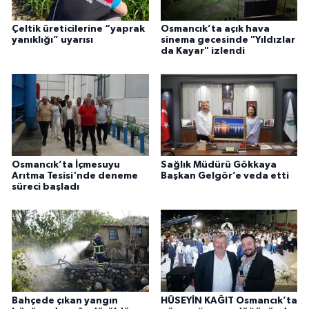
Çeltik üreticilerine “yaprak
Osmancık’ta açık hava
yanıklığı” uyarısı
sinema gecesinde "Yıldızlar
da Kayar" izlendi
Osmancık’ta İçmesuyu
Sağlık Müdürü Gökkaya
Arıtma Tesisi'nde deneme
Başkan Gelgör’e veda etti
süreci başladı
Bahçede çıkan yangın
HÜSEYİN KAĞIT Osmancık’ta