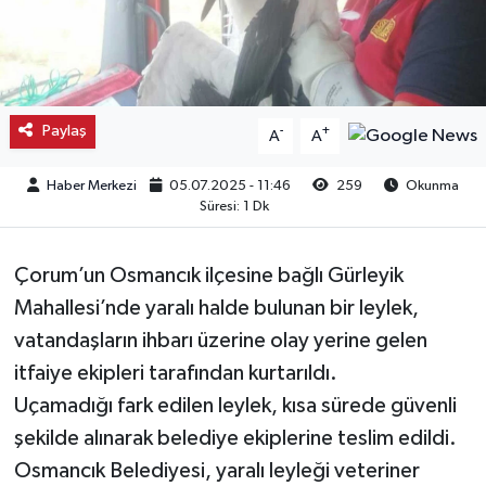
Kargı
Laçin
Paylaş
-
+
A
A
Mecitözü
Haber Merkezi
05.07.2025 - 11:46
259
Okunma
Oğuzlar
Süresi: 1 Dk
Ortaköy
Çorum’un Osmancık ilçesine bağlı Gürleyik
Mahallesi’nde yaralı halde bulunan bir leylek,
Osmancık
vatandaşların ihbarı üzerine olay yerine gelen
Sungurlu
itfaiye ekipleri tarafından kurtarıldı.
Uçamadığı fark edilen leylek, kısa sürede güvenli
Uğurludağ
şekilde alınarak belediye ekiplerine teslim edildi.
Osmancık Belediyesi, yaralı leyleği veteriner
Sağlık