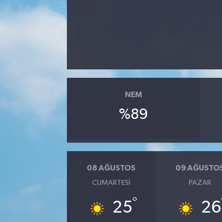
Kargı
Laçin
Mecitözü
Oğuzlar
NEM
%89
Ortaköy
Osmancık
08 AĞUSTOS
09 AĞUSTO
Sungurlu
CUMARTESI
PAZAR
Uğurludağ
°
25
26
Sağlık