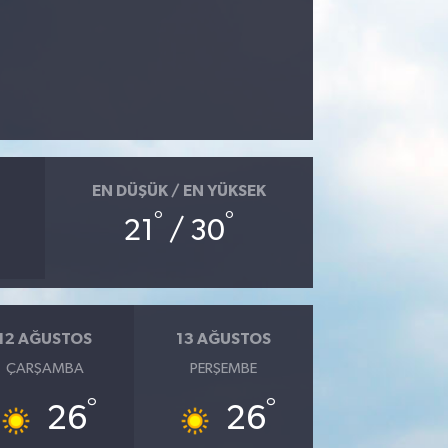
EN DÜŞÜK / EN YÜKSEK
°
°
21
/ 30
12 AĞUSTOS
13 AĞUSTOS
ÇARŞAMBA
PERŞEMBE
°
°
26
26