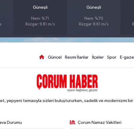
Güneşli
Güneşli
Nem: %71
Nem: %70
s
Rüzgar: 9.81 m/s
Rüzgar: 8.61 m/s
Güncel
Resmi İlanlar
İlçeler
Spor
E-gaze
, yepyeni temasıyla sizleri buluştururken, sadelik ve modernizmi bir 
ava Durumu
Çorum Namaz Vakitleri