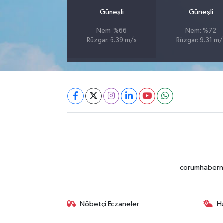
Güneşli
Güneşli
Nem: %66
Nem: %72
Rüzgar: 6.39 m/s
Rüzgar: 9.31 m/
corumhabernet
Nöbetçi Eczaneler
H