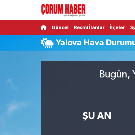
Güncel
Nöbetçi Eczaneler
Güncel
Resmi İlanlar
İlçeler
S
Spor
Hava Durumu
Yalova Hava Durum
Resmi İlanlar
Çorum Namaz Vakitleri
Alaca
Trafik Durumu
Bugün, Y
Bayat
Süper Lig Puan Durumu ve Fikstür
Boğazkale
Tüm Manşetler
ŞU AN
Dodurga
Son Dakika Haberleri
İskilip
Haber Arşivi