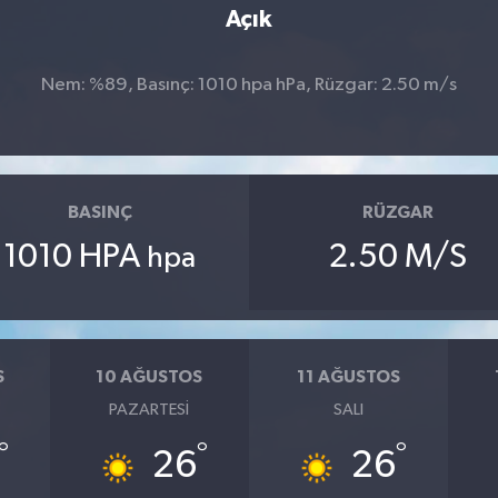
Açık
Nem: %89, Basınç: 1010 hpa hPa, Rüzgar: 2.50 m/s
BASINÇ
RÜZGAR
1010 HPA
2.50 M/S
hpa
S
10 AĞUSTOS
11 AĞUSTOS
PAZARTESI
SALI
°
°
°
26
26