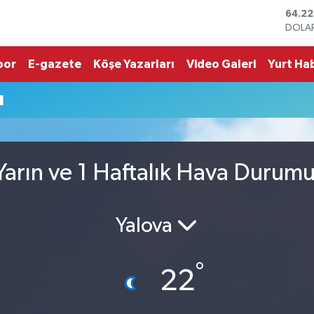
DOLA
47,6
EURO
55,0
por
E-gazete
Köşe Yazarları
Video Galeri
Yurt Hab
STERL
64,21
u
GRAM
6510.
BİST1
13.79
BITCO
arın ve 1 Haftalık Hava Durum
64.22
Yalova
°
22