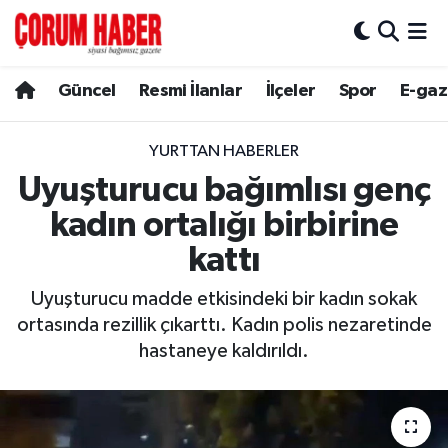
Güncel
Nöbetçi Eczaneler
Güncel
Resmi İlanlar
İlçeler
Spor
E-gaz
Spor
Hava Durumu
YURTTAN HABERLER
Resmi İlanlar
Çorum Namaz Vakitleri
Uyuşturucu bağımlısı genç
kadın ortalığı birbirine
Alaca
Trafik Durumu
kattı
Bayat
Süper Lig Puan Durumu ve Fikstür
Uyuşturucu madde etkisindeki bir kadın sokak
ortasında rezillik çıkarttı. Kadın polis nezaretinde
Boğazkale
Tüm Manşetler
hastaneye kaldırıldı.
Dodurga
Son Dakika Haberleri
İskilip
Haber Arşivi