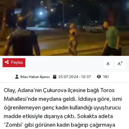
Kargı
Laçin
Mecitözü
Oğuzlar
Paylaş
-
+
A
A
Ortaköy
İhlas Haber Ajansı
25.07.2024 - 10:37
181
Osmancık
Olay, Adana’nın Çukurova ilçesine bağlı Toros
Sungurlu
Mahallesi’nde meydana geldi. İddiaya göre, ismi
öğrenilemeyen genç kadın kullandığı uyuşturucu
Uğurludağ
madde etkisiyle dışarıya çıktı. Sokakta adeta
‘Zombi’ gibi görünen kadın bağırıp çağırmaya
Sağlık