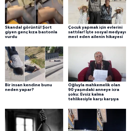
Skandal görüntü! Şort
Çocuk yapmak için evlerini
giyen genç kıza bastonla
sattılar! İşte sosyal medyayı
vurdu
mest eden ailenin hikayesi
Bir insan kendine bunu
Oğluyla mahkemelik olan
neden yapar?
90 yaşındaki anneye icra
şoku: Evsiz kalma
tehlikesiyle karşı karşıya