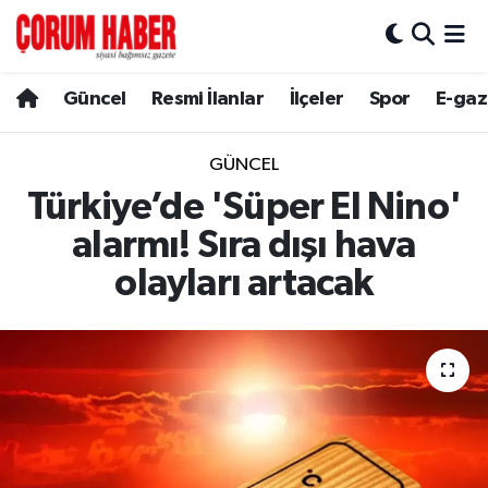
Güncel
Nöbetçi Eczaneler
Güncel
Resmi İlanlar
İlçeler
Spor
E-gaz
Spor
Hava Durumu
GÜNCEL
Resmi İlanlar
Çorum Namaz Vakitleri
Türkiye’de 'Süper El Nino'
alarmı! Sıra dışı hava
Alaca
Trafik Durumu
olayları artacak
Bayat
Süper Lig Puan Durumu ve Fikstür
Boğazkale
Tüm Manşetler
Dodurga
Son Dakika Haberleri
İskilip
Haber Arşivi