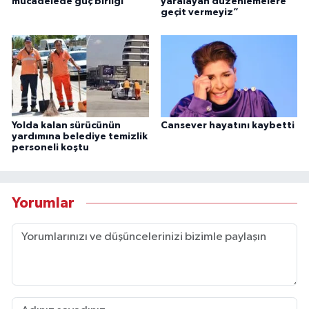
mücadelede güç birliği
yaralayan düzenlemelere
geçit vermeyiz”
Yolda kalan sürücünün
Cansever hayatını kaybetti
yardımına belediye temizlik
personeli koştu
Yorumlar