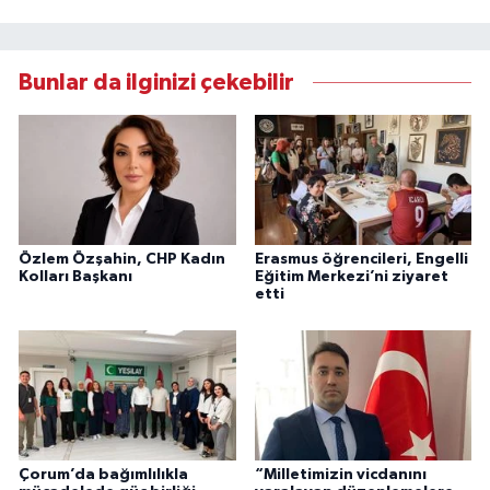
Bunlar da ilginizi çekebilir
Özlem Özşahin, CHP Kadın
Erasmus öğrencileri, Engelli
Kolları Başkanı
Eğitim Merkezi’ni ziyaret
etti
Çorum’da bağımlılıkla
“Milletimizin vicdanını