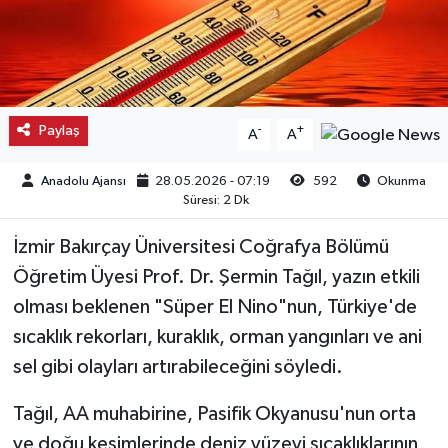
Kargı
Laçin
Paylaş
-
+
A
A
Mecitözü
Anadolu Ajansı
28.05.2026 - 07:19
592
Okunma
Oğuzlar
Süresi: 2 Dk
Ortaköy
İzmir Bakırçay Üniversitesi Coğrafya Bölümü
Öğretim Üyesi Prof. Dr. Şermin Tağıl, yazın etkili
Osmancık
olması beklenen "Süper El Nino"nun, Türkiye'de
sıcaklık rekorları, kuraklık, orman yangınları ve ani
Sungurlu
sel gibi olayları artırabileceğini söyledi.
Uğurludağ
Tağıl, AA muhabirine, Pasifik Okyanusu'nun orta
ve doğu kesimlerinde deniz yüzeyi sıcaklıklarının
Sağlık