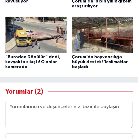
kavuşuyor
Çorum’da: 8 bin yıllık gizem
araştırılıyor
“Buradan Dönülür” dedi,
Çorum’da hayvancılığa
kavşakta sıkıştı! O anlar
büyük destek! Teslimatlar
kamerada
başladı
Yorumlar (2)