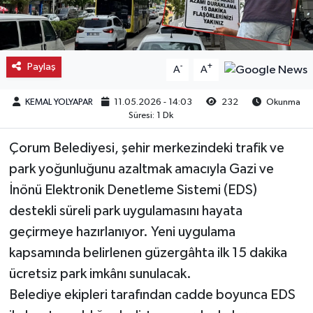
Kargı
Laçin
Paylaş
-
+
A
A
Mecitözü
KEMAL YOLYAPAR
11.05.2026 - 14:03
232
Okunma
Süresi: 1 Dk
Oğuzlar
Çorum Belediyesi, şehir merkezindeki trafik ve
Ortaköy
park yoğunluğunu azaltmak amacıyla Gazi ve
İnönü Elektronik Denetleme Sistemi (EDS)
Osmancık
destekli süreli park uygulamasını hayata
geçirmeye hazırlanıyor. Yeni uygulama
Sungurlu
kapsamında belirlenen güzergâhta ilk 15 dakika
ücretsiz park imkânı sunulacak.
Uğurludağ
Belediye ekipleri tarafından cadde boyunca EDS
Sağlık