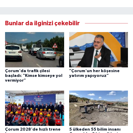
Bunlar da ilginizi çekebilir
Çorum'da trafik çilesi
"Çorum'un her köşesine
başladı: "Kimse kimseye yol
yatırım yapıyoruz"
vermiyor"
Çorum 2028'de hızlı trene
5 ülkeden 55 bilim insanı