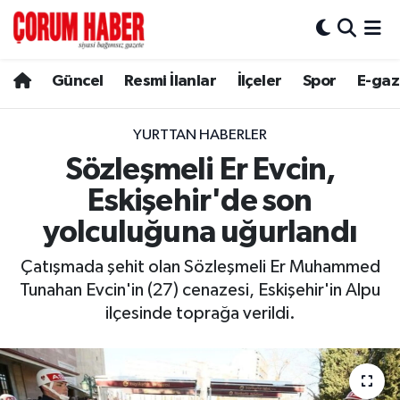
Güncel
Nöbetçi Eczaneler
Güncel
Resmi İlanlar
İlçeler
Spor
E-gaz
Spor
Hava Durumu
YURTTAN HABERLER
Resmi İlanlar
Çorum Namaz Vakitleri
Sözleşmeli Er Evcin,
Eskişehir'de son
Alaca
Trafik Durumu
yolculuğuna uğurlandı
Bayat
Süper Lig Puan Durumu ve Fikstür
Çatışmada şehit olan Sözleşmeli Er Muhammed
Tunahan Evcin'in (27) cenazesi, Eskişehir'in Alpu
Boğazkale
Tüm Manşetler
ilçesinde toprağa verildi.
Dodurga
Son Dakika Haberleri
İskilip
Haber Arşivi