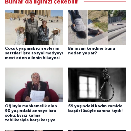
Bunlar da ilginizi çekebilir
Çocuk yapmak için evlerini
Bir insan kendine bunu
sattılar! İşte sosyal medyayı
neden yapar?
mest eden ailenin hikayesi
Oğluyla mahkemelik olan
59 yaşındaki kadın camide
90 yaşındaki anneye icra
başörtüsüyle canına kıydı!
şoku: Evsiz kalma
tehlikesiyle karşı karşıya