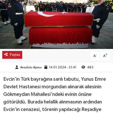
Kargı
Laçin
Mecitözü
Oğuzlar
Paylaş
-
+
A
A
Ortaköy
Anadolu Ajansı
14.01.2024 - 21:41
483
Osmancık
Evcin'in Türk bayrağına sarılı tabutu, Yunus Emre
Sungurlu
Devlet Hastanesi morgundan alınarak ailesinin
Gökmeydan Mahallesi'ndeki evinin önüne
Uğurludağ
götürüldü. Burada helallik alınmasının ardından
Evcin'in cenazesi, törenin yapılacağı Reşadiye
Sağlık