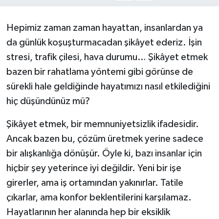
Kargı
Hepimiz zaman zaman hayattan, insanlardan ya
da günlük koşuşturmacadan şikâyet ederiz. İşin
Laçin
stresi, trafik çilesi, hava durumu… Şikâyet etmek
Mecitözü
bazen bir rahatlama yöntemi gibi görünse de
sürekli hale geldiğinde hayatımızı nasıl etkilediğini
Oğuzlar
hiç düşündünüz mü?
Ortaköy
Şikâyet etmek, bir memnuniyetsizlik ifadesidir.
Ancak bazen bu, çözüm üretmek yerine sadece
Osmancık
bir alışkanlığa dönüşür. Öyle ki, bazı insanlar için
Sungurlu
hiçbir şey yeterince iyi değildir. Yeni bir işe
girerler, ama iş ortamından yakınırlar. Tatile
Uğurludağ
çıkarlar, ama konfor beklentilerini karşılamaz.
Hayatlarının her alanında hep bir eksiklik
Sağlık