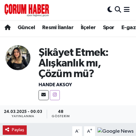
Güncel
Nöbetçi Eczaneler
Güncel
Resmi İlanlar
İlçeler
Spor
E-gaz
Spor
Hava Durumu
Şikâyet Etmek:
Resmi İlanlar
Çorum Namaz Vakitleri
Alışkanlık mı,
Alaca
Trafik Durumu
Çözüm mü?
HANDE AKSOY
Bayat
Süper Lig Puan Durumu ve Fikstür
Boğazkale
Tüm Manşetler
24.03.2025 - 00:03
48
Dodurga
Son Dakika Haberleri
YAYINLANMA
GÖSTERIM
Paylaş
-
+
İskilip
Haber Arşivi
A
A