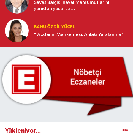
Savaş Balçık, havalimanı umutlarını
yeniden yeşertti…
BANU ÖZDİL YÜCEL
"Vicdanın Mahkemesi: Ahlaki Yaralanma"
Yükleniyor...