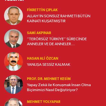
FIKRETTIN ÇIPLAK
ALLAH’IN SONSUZ RAHMETİ BÜTÜN
KAİNATI KUŞATMIŞTIR
SAMI AKPINAR
“TERÖRSÜZ TÜRKİYE” SÜRECİNDE
ANNELER VE DE ANNELER…
HASAN ALI ÖZCAN
YANLIŞA SESSİZ KALMAK
PROF. DR. MEHMET KESIM
Yapay Zekâ ile Konuşmak İnsan Olma
Biçimimizi Nasıl Değiştiriyor?
MEHMET YOLYAPAR