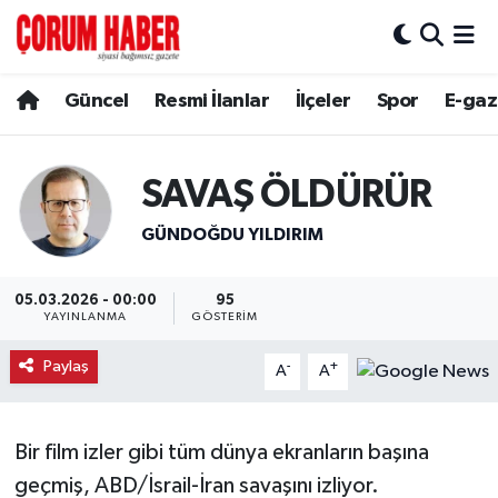
Güncel
Nöbetçi Eczaneler
Güncel
Resmi İlanlar
İlçeler
Spor
E-gaz
Spor
Hava Durumu
SAVAŞ ÖLDÜRÜR
Resmi İlanlar
Çorum Namaz Vakitleri
GÜNDOĞDU YILDIRIM
Alaca
Trafik Durumu
05.03.2026 - 00:00
95
Bayat
Süper Lig Puan Durumu ve Fikstür
YAYINLANMA
GÖSTERIM
Boğazkale
Tüm Manşetler
Paylaş
-
+
A
A
Dodurga
Son Dakika Haberleri
Bir film izler gibi tüm dünya ekranların başına
İskilip
Haber Arşivi
geçmiş, ABD/İsrail-İran savaşını izliyor.