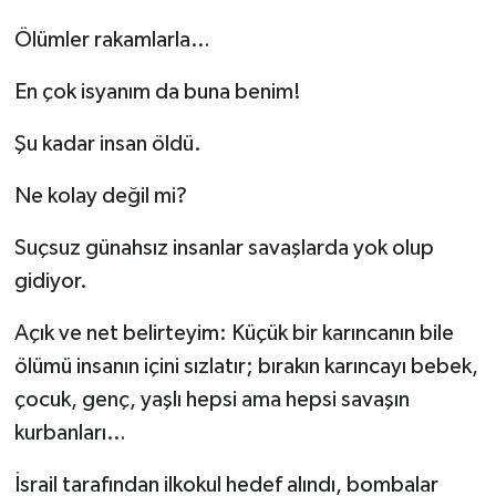
Ölümler rakamlarla…
Kargı
En çok isyanım da buna benim!
Laçin
Şu kadar insan öldü.
Mecitözü
Ne kolay değil mi?
Oğuzlar
Suçsuz günahsız insanlar savaşlarda yok olup
Ortaköy
gidiyor.
Osmancık
Açık ve net belirteyim: Küçük bir karıncanın bile
ölümü insanın içini sızlatır; bırakın karıncayı bebek,
Sungurlu
çocuk, genç, yaşlı hepsi ama hepsi savaşın
kurbanları…
Uğurludağ
İsrail tarafından ilkokul hedef alındı, bombalar
Sağlık