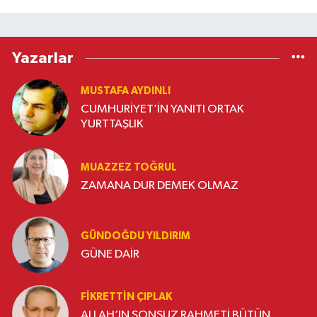
Yazarlar
MUSTAFA AYDINLI
CUMHURİYET’İN YANITI ORTAK
YURTTAŞLIK
MUAZZEZ TOĞRUL
ZAMANA DUR DEMEK OLMAZ
GÜNDOĞDU YILDIRIM
GÜNE DAİR
FIKRETTIN ÇIPLAK
ALLAH’IN SONSUZ RAHMETİ BÜTÜN