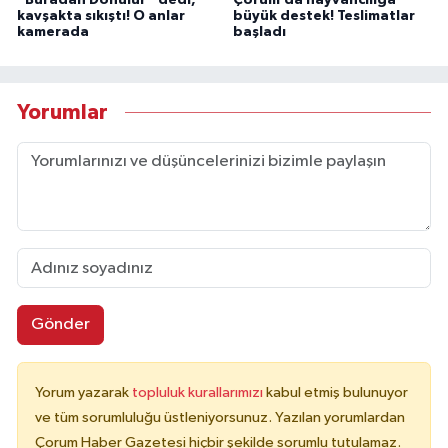
“Buradan Dönülür” dedi,
Çorum’da hayvancılığa
kavşakta sıkıştı! O anlar
büyük destek! Teslimatlar
kamerada
başladı
Yorumlar
Gönder
Yorum yazarak
topluluk kurallarımızı
kabul etmiş bulunuyor
ve tüm sorumluluğu üstleniyorsunuz. Yazılan yorumlardan
Çorum Haber Gazetesi hiçbir şekilde sorumlu tutulamaz.