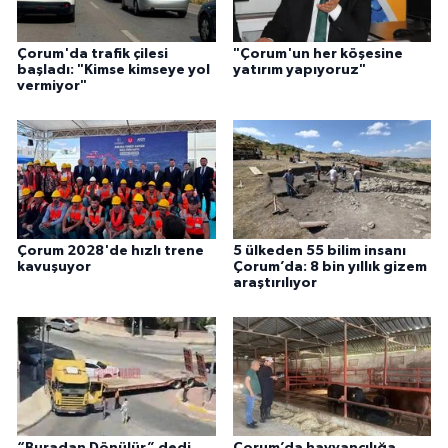
Çorum'da trafik çilesi
"Çorum'un her köşesine
başladı: "Kimse kimseye yol
yatırım yapıyoruz"
vermiyor"
Çorum 2028'de hızlı trene
5 ülkeden 55 bilim insanı
kavuşuyor
Çorum’da: 8 bin yıllık gizem
araştırılıyor