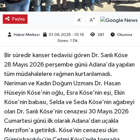
Kargı
Paylaş
-
+
A
A
Laçin
Haber Merkezi
01.06.2026 - 10:16
281
Okunma
Süresi: 1 Dk
Mecitözü
Bir süredir kanser tedavisi gören Dr. Sanlı Köse
Oğuzlar
28 Mayıs 2026 perşembe günü Adana'da yapılan
tüm müdahalelere rağmen kurtarılamadı.
Ortaköy
Neriman ve Kadın Doğum Uzmanı Dr. Hasan
Osmancık
Hüseyin Köse'nin oğlu, Esra Köse'nin eşi, Ekin
Köse'nin babası, Selda ve Seda Köse'nin ağabeyi
Sungurlu
olan Dr. Sanlı Köse'nin cenazesi 30 Mayıs 2026
Cumartesi günü ilk olarak Adana'dan uçakla
Uğurludağ
Merzifon'a getirildi. Köse’nin cenazesi dün
Sağlık
Gümüşhacıköy'ün Çetmi Köyü'nde toprağa