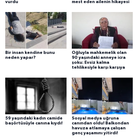
vurdu
mest eden ailenin hikayesi
Bir insan kendine bunu
Oğluyla mahkemelik olan
neden yapar?
90 yaşındaki anneye icra
şoku: Evsiz kalma
tehlikesiyle karşı karşıya
59 yaşındaki kadın camide
Sosyal medya uğruna
başörtüsüyle canına kıydı!
canından oldu! Balkondan
havuza atlamaya çalışan
genç yaşamını yitirdi!