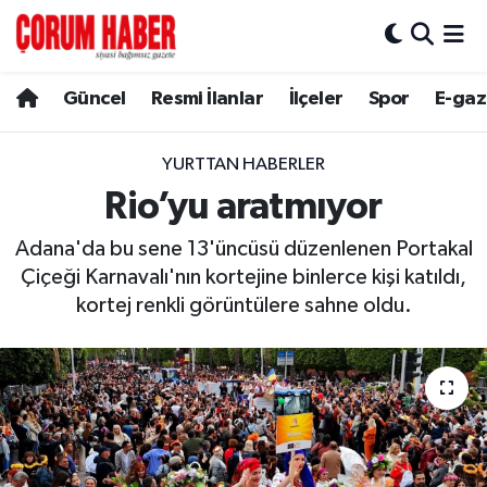
Güncel
Nöbetçi Eczaneler
Güncel
Resmi İlanlar
İlçeler
Spor
E-gaz
Spor
Hava Durumu
YURTTAN HABERLER
Resmi İlanlar
Çorum Namaz Vakitleri
Rio’yu aratmıyor
Adana'da bu sene 13'üncüsü düzenlenen Portakal
Alaca
Trafik Durumu
Çiçeği Karnavalı'nın kortejine binlerce kişi katıldı,
Bayat
Süper Lig Puan Durumu ve Fikstür
kortej renkli görüntülere sahne oldu.
Boğazkale
Tüm Manşetler
Dodurga
Son Dakika Haberleri
İskilip
Haber Arşivi