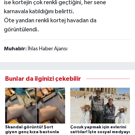
ise kortejin çok renkli geçtiğini, her sene
karnavala katıldığını belirtti.
Öte yandan renkli kortej havadan da
görüntülendi.
Muhabir:
İhlas Haber Ajansı
Bunlar da ilginizi çekebilir
Skandal görüntü! Şort
Çocuk yapmak için evlerini
giyen genç kıza bastonla
sattılar! İşte sosyal medyayı