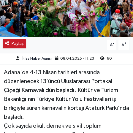
Kargı
Laçin
Mecitözü
Paylaş
-
+
A
A
Oğuzlar
İhlas Haber Ajansı
08.04.2025 - 11:23
60
Ortaköy
Adana'da 4-13 Nisan tarihleri arasında
düzenlenecek 13'üncü Uluslararası Portakal
Osmancık
Çiçeği Karnavalı dün başladı. Kültür ve Turizm
Bakanlığı'nın Türkiye Kültür Yolu Festivalleri iş
Sungurlu
birliğiyle süren karnavalın korteji Atatürk Parkı'nda
Uğurludağ
başladı.
Çok sayıda okul, dernek ve sivil toplum
Sağlık