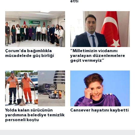
etti
Çorum’da bağımlılıkla
“Milletimizin vicdanını
mücadelede güç birliği
yaralayan düzenlemelere
geçit vermeyiz”
Yolda kalan sürücünün
Cansever hayatını kaybetti
yardımına belediye temizlik
personeli koştu