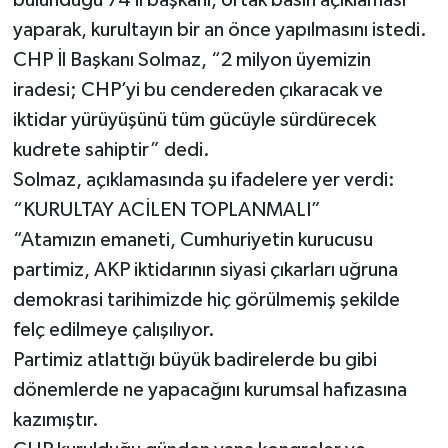
bulunduğu 74 il başkanı, ortak basın açıklaması
yaparak, kurultayın bir an önce yapılmasını istedi.
CHP İl Başkanı Solmaz, “2 milyon üyemizin
iradesi; CHP’yi bu cendereden çıkaracak ve
iktidar yürüyüşünü tüm gücüyle sürdürecek
kudrete sahiptir” dedi.
Solmaz, açıklamasında şu ifadelere yer verdi:
“KURULTAY ACİLEN TOPLANMALI”
“Atamızın emaneti, Cumhuriyetin kurucusu
partimiz, AKP iktidarının siyasi çıkarları uğruna
demokrasi tarihimizde hiç görülmemiş şekilde
felç edilmeye çalışılıyor.
Partimiz atlattığı büyük badirelerde bu gibi
dönemlerde ne yapacağını kurumsal hafızasına
kazımıştır.