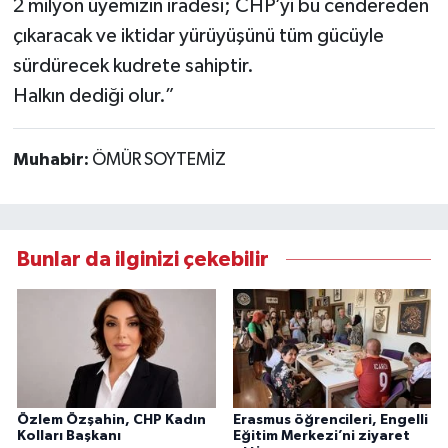
2 milyon üyemizin iradesi; CHP’yi bu cendereden
çıkaracak ve iktidar yürüyüşünü tüm gücüyle
sürdürecek kudrete sahiptir.
Halkın dediği olur.”
Muhabir:
ÖMÜR SOYTEMİZ
Bunlar da ilginizi çekebilir
Özlem Özşahin, CHP Kadın
Erasmus öğrencileri, Engelli
Kolları Başkanı
Eğitim Merkezi’ni ziyaret