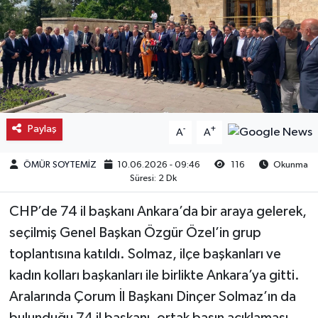
Kargı
Laçin
Mecitözü
Paylaş
-
+
A
A
Oğuzlar
ÖMÜR SOYTEMİZ
10.06.2026 - 09:46
116
Okunma
Ortaköy
Süresi: 2 Dk
Osmancık
CHP’de 74 il başkanı Ankara’da bir araya gelerek,
seçilmiş Genel Başkan Özgür Özel’in grup
Sungurlu
toplantısına katıldı. Solmaz, ilçe başkanları ve
kadın kolları başkanları ile birlikte Ankara’ya gitti.
Uğurludağ
Aralarında Çorum İl Başkanı Dinçer Solmaz’ın da
Sağlık