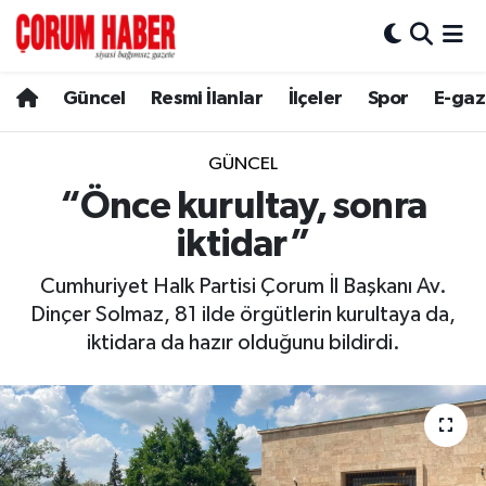
Güncel
Nöbetçi Eczaneler
Güncel
Resmi İlanlar
İlçeler
Spor
E-gaz
Spor
Hava Durumu
GÜNCEL
Resmi İlanlar
Çorum Namaz Vakitleri
“Önce kurultay, sonra
iktidar”
Alaca
Trafik Durumu
Cumhuriyet Halk Partisi Çorum İl Başkanı Av.
Bayat
Süper Lig Puan Durumu ve Fikstür
Dinçer Solmaz, 81 ilde örgütlerin kurultaya da,
iktidara da hazır olduğunu bildirdi.
Boğazkale
Tüm Manşetler
Dodurga
Son Dakika Haberleri
İskilip
Haber Arşivi