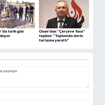
r’da tarih gün
Onan’dan “Çerçeve Yasa”
ıkıyor
tepkisi: “Toplumda derin
tartışma yarattı”