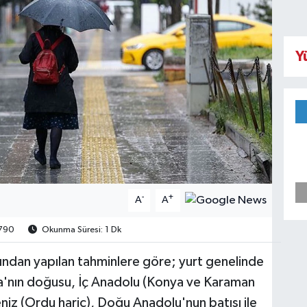
Y
-
+
A
A
790
Okunma Süresi: 1 Dk
ndan yapılan tahminlere göre; yurt genelinde
ra'nın doğusu, İç Anadolu (Konya ve Karaman
niz (Ordu haric), Doğu Anadolu'nun batısı ile