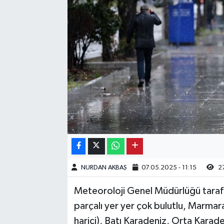
Kargı
Laçin
Mecitözü
Oğuzlar
Ortaköy
Osmancık
NURDAN AKBAŞ
07.05.2025 - 11:15
2
Sungurlu
Meteoroloji Genel Müdürlüğü tarafı
Uğurludağ
parçalı yer yer çok bulutlu, Marma
harici), Batı Karadeniz, Orta Karade
Sağlık