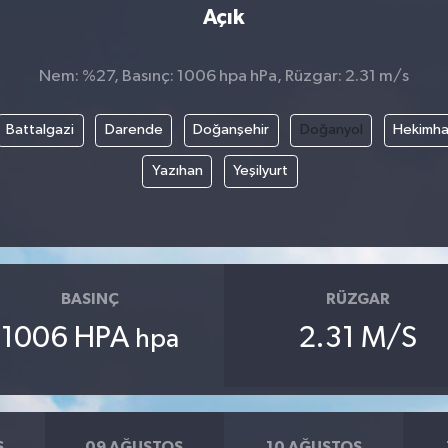
Açık
Nem: %27, Basınç: 1006 hpa hPa, Rüzgar: 2.31 m/s
Battalgazi
Darende
Doğanşehir
Doğanyol
Hekimh
Yazıhan
Yeşilyurt
BASINÇ
RÜZGAR
1006 HPA
2.31 M/S
hpa
S
09 AĞUSTOS
10 AĞUSTOS