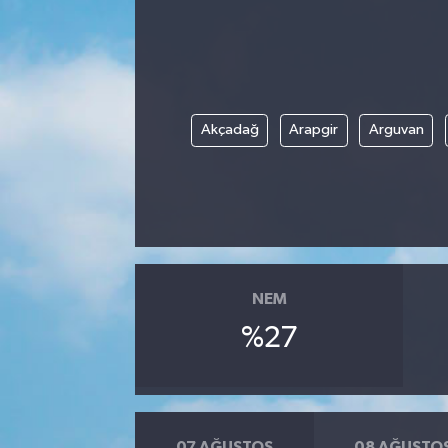
Kargı
Laçin
Akçadağ
Arapgir
Arguvan
Mecitözü
Oğuzlar
Ortaköy
Osmancık
NEM
%27
Sungurlu
Uğurludağ
Sağlık
07 AĞUSTOS
08 AĞUSTO