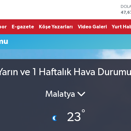
47,6
EUR
55,
STER
por
E-gazete
Köşe Yazarları
Video Galeri
Yurt Hab
64,2
GRAM
mu
6500
BİST
13.7
BITC
64.6
arın ve 1 Haftalık Hava Durum
Malatya
°
23