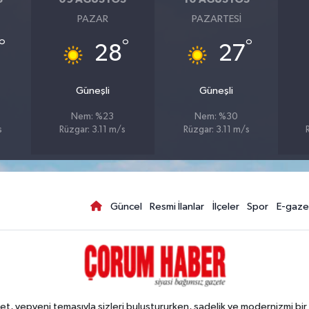
PAZAR
PAZARTESI
°
°
°
28
27
Güneşli
Güneşli
Nem: %23
Nem: %30
s
Rüzgar: 3.11 m/s
Rüzgar: 3.11 m/s
Güncel
Resmi İlanlar
İlçeler
Spor
E-gaze
, yepyeni temasıyla sizleri buluştururken, sadelik ve modernizmi bir 