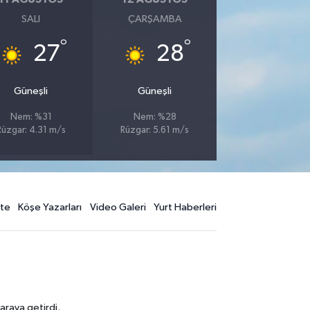
SALI
ÇARŞAMBA
°
°
27
28
Güneşli
Güneşli
Nem: %31
Nem: %28
Rüzgar: 4.31 m/s
Rüzgar: 5.61 m/s
te
Köşe Yazarları
Video Galeri
Yurt Haberleri
araya getirdi.