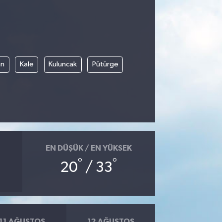
an
Kale
Kuluncak
Pütürge
EN DÜŞÜK / EN YÜKSEK
°
°
20
/ 33
11 AĞUSTOS
12 AĞUSTOS