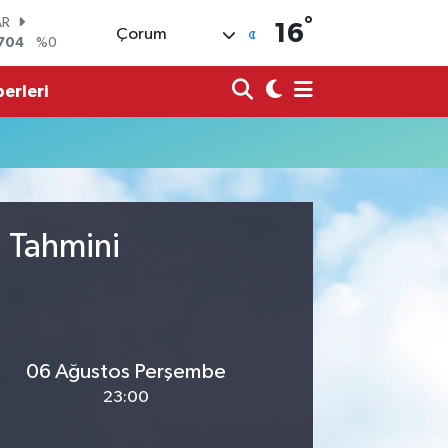
704
%0
°
16
Çorum
O
0406
%-0.08
LİN
erleri
143
%0
 ALTIN
.87
%0.12
100
99
%70
OIN
43,95
%0.16
u Tahmini
06 Ağustos Perşembe
23:00