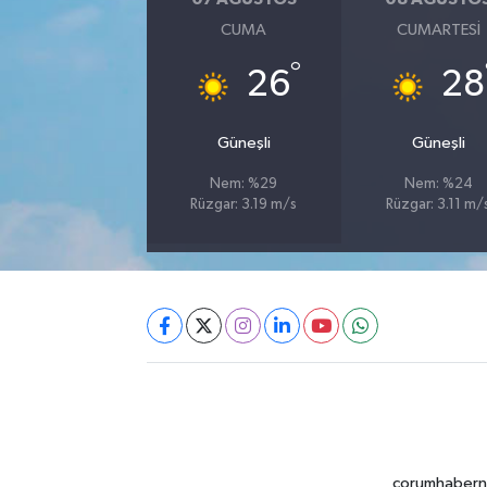
CUMA
CUMARTESI
°
26
28
Güneşli
Güneşli
Nem: %29
Nem: %24
Rüzgar: 3.19 m/s
Rüzgar: 3.11 m/
corumhabernet