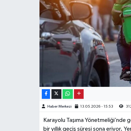
Kargı
Laçin
Mecitözü
Oğuzlar
Ortaköy
Osmancık
Sungurlu
Haber Merkezi
13.05.2026 - 15:53
31
Uğurludağ
Karayolu Taşıma Yönetmeliği’nde ge
bir yıllık geçiş süresi sona eriyor.
Sağlık