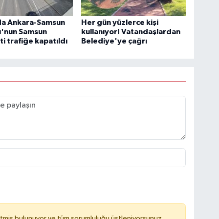
a Ankara-Samsun
Her gün yüzlerce kişi
u'nun Samsun
kullanıyor! Vatandaşlardan
ti trafiğe kapatıldı
Belediye'ye çağrı
tmiş bulunuyor ve tüm sorumluluğu üstleniyorsunuz.