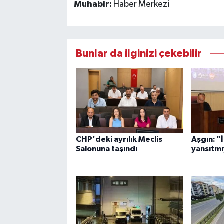
Muhabir:
Haber Merkezi
Bunlar da ilginizi çekebilir
CHP'deki ayrılık Meclis
Aşgın: "
Salonuna taşındı
yansıtm