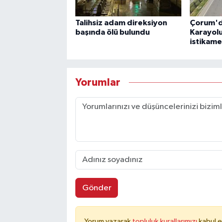
Talihsiz adam direksiyon
Çorum'd
başında ölü bulundu
Karayol
istikame
Yorumlar
Gönder
Yorum yazarak
topluluk kurallarımızı
kabul e