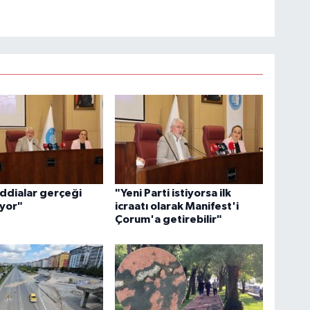
İddialar gerçeği
"Yeni Parti istiyorsa ilk
ıyor"
icraatı olarak Manifest'i
Çorum'a getirebilir"