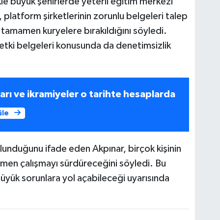
le büyük şehirlerde yeterli eğitim merkezi
platform şirketlerinin zorunlu belgeleri talep
tamamen kuryelere bırakıldığını söyledi.
yetki belgeleri konusunda da denetimsizlik
arı ve ikramiyeler o tarihte hesaplarda
üle
lunduğunu ifade eden Akpınar, birçok kişinin
men çalışmayı sürdüreceğini söyledi. Bu
ük sorunlara yol açabileceği uyarısında