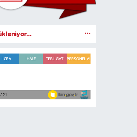
ükleniyor...