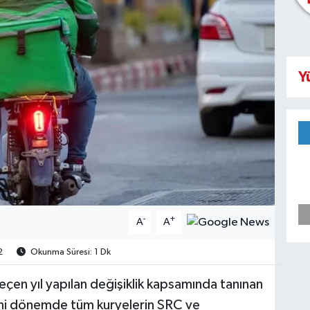
Y
-
+
A
A
2
Okunma Süresi: 1 Dk
çen yıl yapılan değişiklik kapsamında tanınan
 Yeni dönemde tüm kuryelerin SRC ve