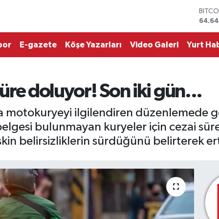
DOLA
47,6
EURO
55,0
por
E-gazete
Köşe Yazarları
Video Galeri
Yurt Hab
STERL
64,2
GRAM
6513.
süre doluyor! Son iki gün...
BİST1
13.79
BITCO
a motokuryeyi ilgilendiren düzenlemede ge
64.64
 belgesi bulunmayan kuryeler için cezai sü
şkin belirsizliklerin sürdüğünü belirterek e