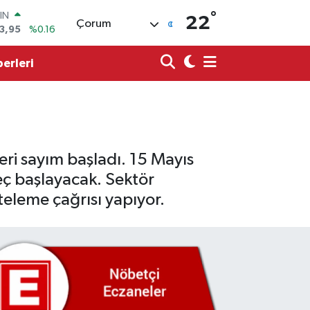
°
R
22
Çorum
006
%0.06
250
%0.02
erleri
İN
398
%0.2
 ALTIN
94
%0.32
00
9
%70
IN
ri sayım başladı. 15 Mayıs
3,95
%0.16
reç başlayacak. Sektör
rteleme çağrısı yapıyor.