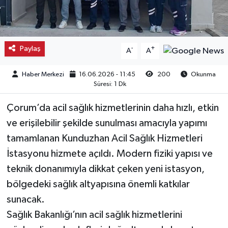
Kargı
Laçin
Paylaş
-
+
A
A
Mecitözü
Haber Merkezi
16.06.2026 - 11:45
200
Okunma
Süresi: 1 Dk
Oğuzlar
Çorum’da acil sağlık hizmetlerinin daha hızlı, etkin
Ortaköy
ve erişilebilir şekilde sunulması amacıyla yapımı
tamamlanan Kunduzhan Acil Sağlık Hizmetleri
Osmancık
İstasyonu hizmete açıldı. Modern fiziki yapısı ve
teknik donanımıyla dikkat çeken yeni istasyon,
Sungurlu
bölgedeki sağlık altyapısına önemli katkılar
sunacak.
Uğurludağ
Sağlık Bakanlığı’nın acil sağlık hizmetlerini
Sağlık