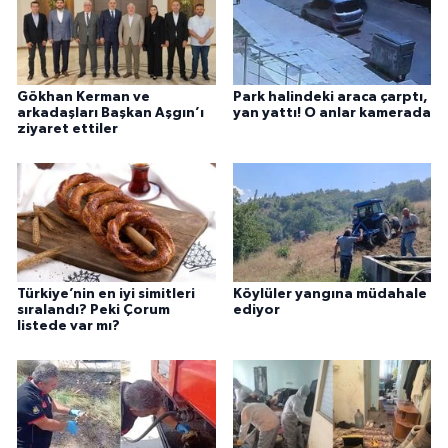
Gökhan Kerman ve
Park halindeki araca çarptı,
arkadaşları Başkan Aşgın’ı
yan yattı! O anlar kamerada
ziyaret ettiler
Türkiye’nin en iyi simitleri
Köylüler yangına müdahale
sıralandı? Peki Çorum
ediyor
listede var mı?