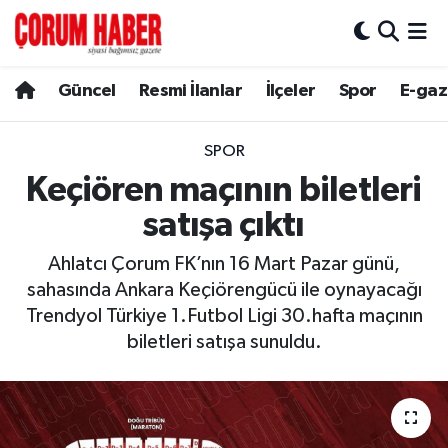
Güncel
Nöbetçi Eczaneler
Güncel
Resmi İlanlar
İlçeler
Spor
E-gaz
Spor
Hava Durumu
SPOR
Resmi İlanlar
Çorum Namaz Vakitleri
Keçiören maçının biletleri
satışa çıktı
Alaca
Trafik Durumu
Ahlatcı Çorum FK’nın 16 Mart Pazar günü,
Bayat
Süper Lig Puan Durumu ve Fikstür
sahasında Ankara Keçiörengücü ile oynayacağı
Trendyol Türkiye 1.Futbol Ligi 30.hafta maçının
Boğazkale
Tüm Manşetler
biletleri satışa sunuldu.
Dodurga
Son Dakika Haberleri
İskilip
Haber Arşivi