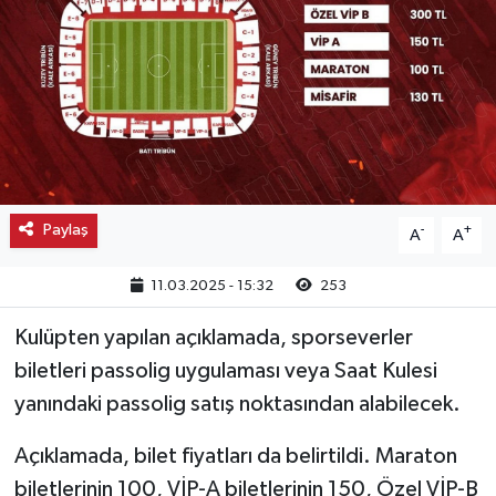
Kargı
Laçin
Mecitözü
Oğuzlar
Paylaş
-
+
A
A
Ortaköy
11.03.2025 - 15:32
253
Osmancık
Kulüpten yapılan açıklamada, sporseverler
biletleri passolig uygulaması veya Saat Kulesi
Sungurlu
yanındaki passolig satış noktasından alabilecek.
Uğurludağ
Açıklamada, bilet fiyatları da belirtildi. Maraton
biletlerinin 100, VİP-A biletlerinin 150, Özel VİP-B
Sağlık