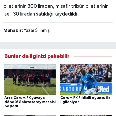
biletlerinin 300 liradan, misafir tribün biletlerinin
ise 130 liradan satıldığı kaydedildi.
Muhabir:
Yazar Silinmiş
Bunlar da ilginizi çekebilir
Arca Çorum FK yuvaya
Çorum FK Fildişili oyuncu ile
döndü! Galatasaray mesaisi
ilgileniyor
başladı