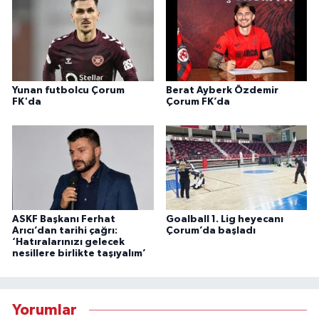
Yunan futbolcu Çorum
Berat Ayberk Özdemir
FK'da
Çorum FK’da
ASKF Başkanı Ferhat
Goalball 1. Lig heyecanı
Arıcı’dan tarihi çağrı:
Çorum’da başladı
‘Hatıralarınızı gelecek
nesillere birlikte taşıyalım’
Yorumlar