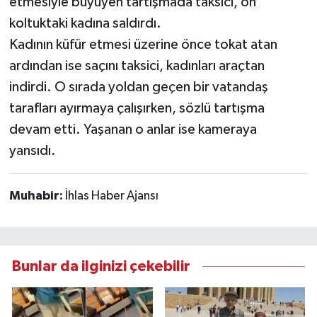
etmesiyle büyüyen tartışmada taksici, ön
koltuktaki kadına saldırdı.
Kadının küfür etmesi üzerine önce tokat atan
ardından ise saçını taksici, kadınları araçtan
indirdi. O sırada yoldan geçen bir vatandaş
tarafları ayırmaya çalışırken, sözlü tartışma
devam etti. Yaşanan o anlar ise kameraya
yansıdı.
Muhabir:
İhlas Haber Ajansı
Bunlar da ilginizi çekebilir