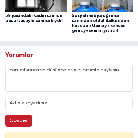
59 yaşındaki kadın camide
Sosyal medya uğruna
başörtüsüyle canına kıydı!
canından oldu! Balkondan
havuza atlamaya çalışan
genç yaşamını yitirdi!
Yorumlar
Gönder