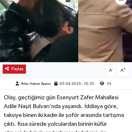
Kargı
Laçin
Mecitözü
Oğuzlar
Paylaş
-
+
A
A
Ortaköy
İhlas Haber Ajansı
05.04.2025 - 10:35
55
Osmancık
Olay, geçtiğimiz gün Esenyurt Zafer Mahallesi
Sungurlu
Adile Naşit Bulvarı'nda yaşandı. İddiaya göre,
taksiye binen iki kadın ile şoför arasında tartışma
Uğurludağ
çıktı. Kısa sürede yolculardan birinin küfür
Sağlık