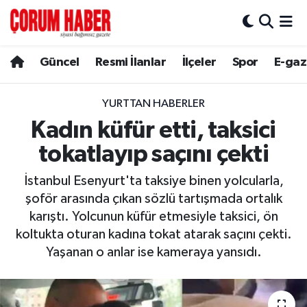
Güncel
Nöbetçi Eczaneler
Güncel
Resmi İlanlar
İlçeler
Spor
E-gaz
Spor
Hava Durumu
YURTTAN HABERLER
Resmi İlanlar
Çorum Namaz Vakitleri
Kadın küfür etti, taksici
tokatlayıp saçını çekti
Alaca
Trafik Durumu
İstanbul Esenyurt'ta taksiye binen yolcularla,
Bayat
Süper Lig Puan Durumu ve Fikstür
şoför arasında çıkan sözlü tartışmada ortalık
karıştı. Yolcunun küfür etmesiyle taksici, ön
Boğazkale
Tüm Manşetler
koltukta oturan kadına tokat atarak saçını çekti.
Yaşanan o anlar ise kameraya yansıdı.
Dodurga
Son Dakika Haberleri
İskilip
Haber Arşivi