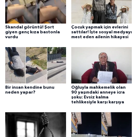
Skandal görüntü! Şort
Çocuk yapmak için evlerini
giyen genç kıza bastonla
sattılar! İşte sosyal medyayı
vurdu
mest eden ailenin hikayesi
Bir insan kendine bunu
Oğluyla mahkemelik olan
neden yapar?
90 yaşındaki anneye icra
şoku: Evsiz kalma
tehlikesiyle karşı karşıya