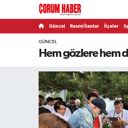
Güncel
Nöbetçi Eczaneler
Güncel
Resmi İlanlar
İlçeler
S
Spor
Hava Durumu
GÜNCEL
Hem gözlere hem de
Resmi İlanlar
Çorum Namaz Vakitleri
Alaca
Trafik Durumu
Bayat
Süper Lig Puan Durumu ve Fikstür
Boğazkale
Tüm Manşetler
Dodurga
Son Dakika Haberleri
İskilip
Haber Arşivi