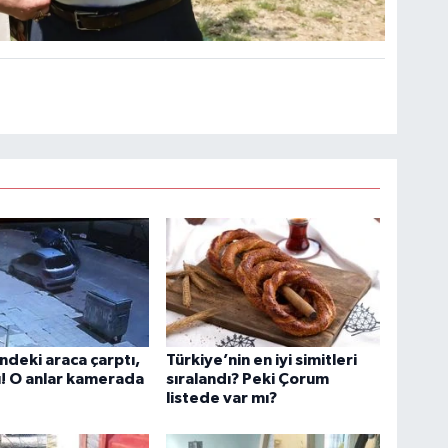
indeki araca çarptı,
Türkiye’nin en iyi simitleri
ı! O anlar kamerada
sıralandı? Peki Çorum
listede var mı?