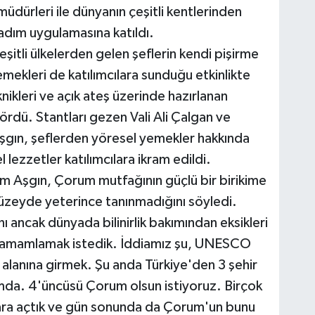
üdürleri ile dünyanın çeşitli kentlerinden
tadım uygulamasına katıldı.
eşitli ülkelerden gelen şeflerin kendi pişirme
yemekleri de katılımcılara sunduğu etkinlikte
ikleri ve açık ateş üzerinde hazırlanan
gördü. Stantları gezen Vali Ali Çalgan ve
Aşgın, şeflerden yöresel yemekler hakkında
l lezzetler katılımcılara ikram edildi.
im Aşgın, Çorum mutfağının güçlü bir birikime
düzeyde yeterince tanınmadığını söyledi.
ı ancak dünyada bilinirlik bakımından eksikleri
 tamamlamak istedik. İddiamız şu, UNESCO
 alanına girmek. Şu anda Türkiye'den 3 şehir
a. 4'üncüsü Çorum olsun istiyoruz. Birçok
ara açtık ve gün sonunda da Çorum'un bunu