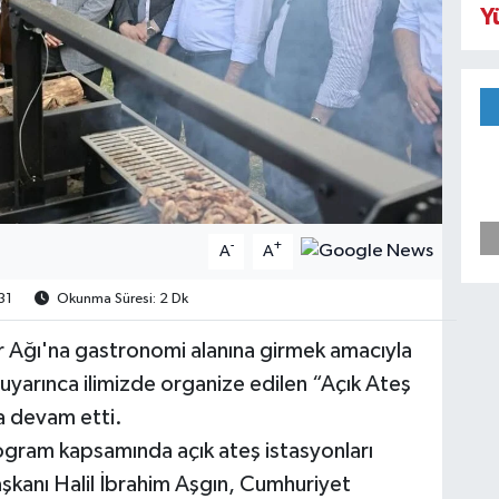
Y
-
+
A
A
31
Okunma Süresi: 2 Dk
 Ağı'na gastronomi alanına girmek amacıyla
yarınca ilimizde organize edilen “Açık Ateş
la devam etti.
ram kapsamında açık ateş istasyonları
aşkanı Halil İbrahim Aşgın, Cumhuriyet