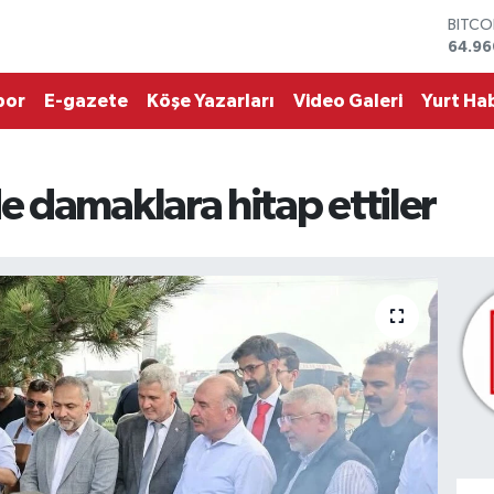
DOLA
47,74
EURO
55,25
por
E-gazete
Köşe Yazarları
Video Galeri
Yurt Hab
STERL
64,48
GRAM 
6648.
 damaklara hitap ettiler
BİST1
13.77
BITCO
64.96