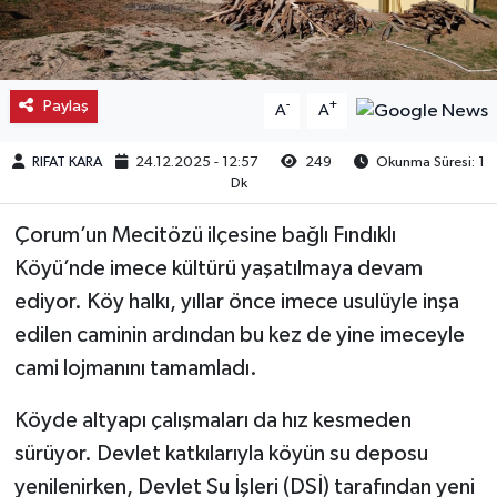
Kargı
Laçin
Paylaş
-
+
A
A
Mecitözü
RIFAT KARA
24.12.2025 - 12:57
249
Okunma Süresi: 1
Dk
Oğuzlar
Çorum’un Mecitözü ilçesine bağlı Fındıklı
Ortaköy
Köyü’nde imece kültürü yaşatılmaya devam
ediyor. Köy halkı, yıllar önce imece usulüyle inşa
Osmancık
edilen caminin ardından bu kez de yine imeceyle
cami lojmanını tamamladı.
Sungurlu
Köyde altyapı çalışmaları da hız kesmeden
Uğurludağ
sürüyor. Devlet katkılarıyla köyün su deposu
yenilenirken, Devlet Su İşleri (DSİ) tarafından yeni
Sağlık