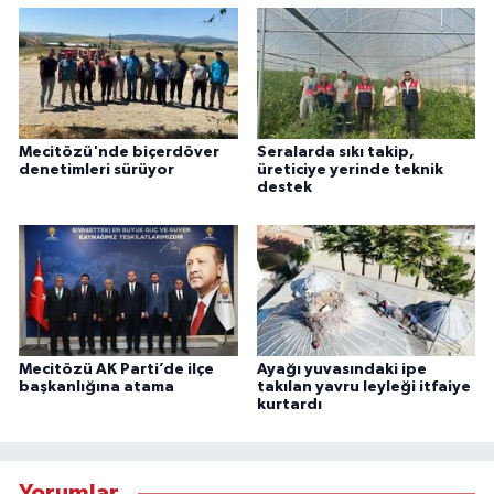
Mecitözü'nde biçerdöver
Seralarda sıkı takip,
denetimleri sürüyor
üreticiye yerinde teknik
destek
Mecitözü AK Parti’de ilçe
Ayağı yuvasındaki ipe
başkanlığına atama
takılan yavru leyleği itfaiye
kurtardı
Yorumlar