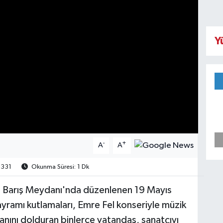
Y
-
+
A
A
331
Okunma Süresi: 1 Dk
 Barış Meydanı'nda düzenlenen 19 Mayıs
yramı kutlamaları, Emre Fel konseriyle müzik
nını dolduran binlerce vatandaş, sanatçıyı