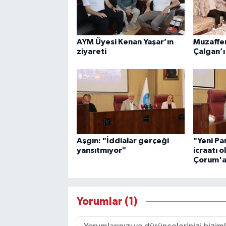
AYM Üyesi Kenan Yaşar’ın
Muzaffer 
ziyareti
Çalgan’ı
Aşgın: "İddialar gerçeği
"Yeni Par
yansıtmıyor"
icraatı o
Çorum'a 
Yorumlar (1)