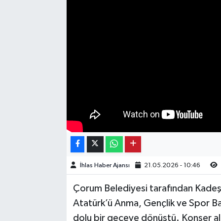
Kargı
Laçin
Mecitözü
Oğuzlar
Ortaköy
Osmancık
İhlas Haber Ajansı
21.05.2026 - 10:46
Sungurlu
Çorum Belediyesi tarafından Kadeş
Uğurludağ
Atatürk’ü Anma, Gençlik ve Spor Ba
dolu bir geceye dönüştü. Konser ala
Sağlık