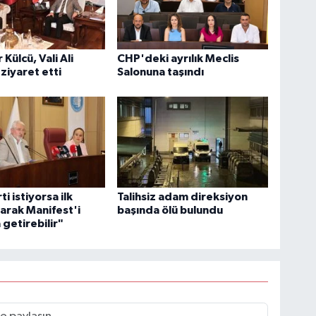
Külcü, Vali Ali
CHP'deki ayrılık Meclis
 ziyaret etti
Salonuna taşındı
ti istiyorsa ilk
Talihsiz adam direksiyon
larak Manifest'i
başında ölü bulundu
getirebilir"