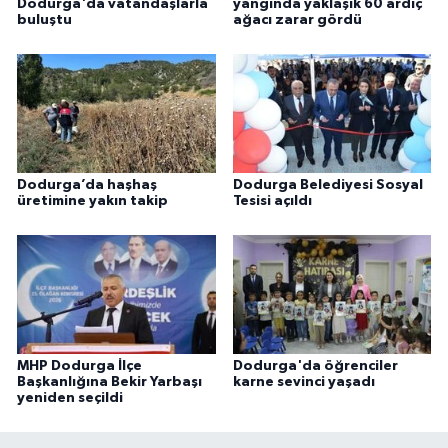
Dodurga'da vatandaşlarla
yangında yaklaşık 60 ardıç
buluştu
ağacı zarar gördü
Dodurga’da haşhaş
Dodurga Belediyesi Sosyal
üretimine yakın takip
Tesisi açıldı
MHP Dodurga İlçe
Dodurga'da öğrenciler
Başkanlığına Bekir Yarbaşı
karne sevinci yaşadı
yeniden seçildi