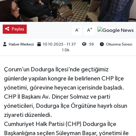
Kargı
Laçin
Paylaş
-
+
A
A
Mecitözü
Haber Merkezi
10.10.2025 - 11:37
59
Okunma Süresi:
1 Dk
Oğuzlar
Çorum’un Dodurga İlçesi’nde geçtiğimiz
Ortaköy
günlerde yapılan kongre ile belirlenen CHP İlçe
yönetimi, görevine heyecan içerisinde başladı.
Osmancık
CHP İl Başkanı Av. Dinçer Solmaz ve parti
Sungurlu
yöneticileri, Dodurga İlçe Örgütüne hayırlı olsun
ziyareti düzenledi.
Uğurludağ
Cumhuriyet Halk Partisi (CHP) Dodurga İlçe
Başkanlığına seçilen Süleyman Başar, yönetimi ile
Sağlık