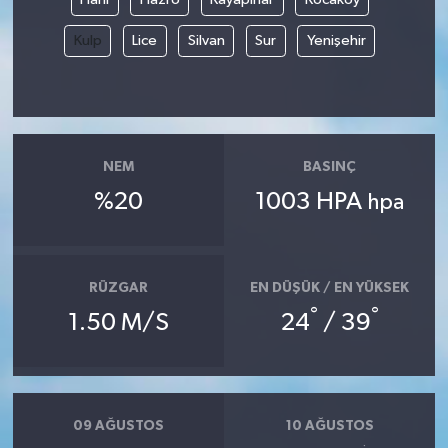
Kulp
Lice
Silvan
Sur
Yenişehir
NEM
BASINÇ
%20
1003 HPA
hpa
RÜZGAR
EN DÜŞÜK / EN YÜKSEK
°
°
1.50 M/S
24
/ 39
09 AĞUSTOS
10 AĞUSTOS