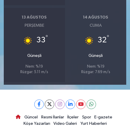
13 AĞUSTOS
14 AĞUSTOS
PERŞEMBE
CUMA
°
°
33
32
Güneşli
Güneşli
Nem: %19
Nem: %19
Rüzgar: 5.11 m/s
Rüzgar: 7.69 m/s
Güncel
Resmi İlanlar
İlçeler
Spor
E-gazete
Köşe Yazarları
Video Galeri
Yurt Haberleri