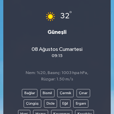
Kargı
°
32
Laçin
Güneşli
Mecitözü
Oğuzlar
08 Ağustos Cumartesi
09:15
Ortaköy
Nem: %20, Basınç: 1003 hpa hPa,
Osmancık
Rüzgar: 1.50 m/s
Sungurlu
Bağlar
Bismil
Çermik
Çınar
Uğurludağ
Çüngüş
Dicle
Eğil
Ergani
Sağlık
Hani
Hazro
Kayapınar
Kocaköy