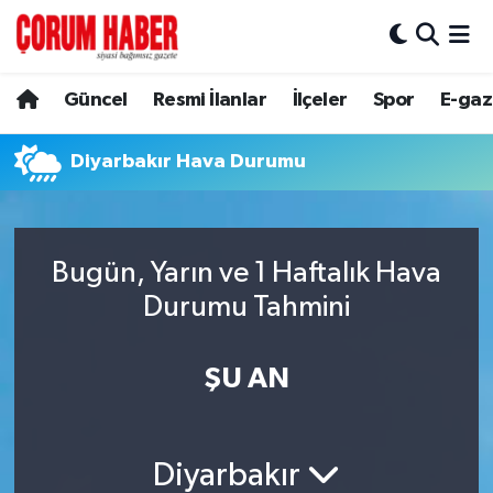
Güncel
Nöbetçi Eczaneler
Güncel
Resmi İlanlar
İlçeler
Spor
E-gaz
Spor
Hava Durumu
Diyarbakır Hava Durumu
Resmi İlanlar
Çorum Namaz Vakitleri
Alaca
Trafik Durumu
Bugün, Yarın ve 1 Haftalık Hava
Durumu Tahmini
Bayat
Süper Lig Puan Durumu ve Fikstür
Boğazkale
Tüm Manşetler
ŞU AN
Dodurga
Son Dakika Haberleri
Diyarbakır
İskilip
Haber Arşivi