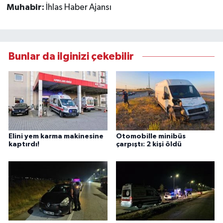
Muhabir:
İhlas Haber Ajansı
Bunlar da ilginizi çekebilir
Elini yem karma makinesine
Otomobille minibüs
kaptırdı!
çarpıştı: 2 kişi öldü