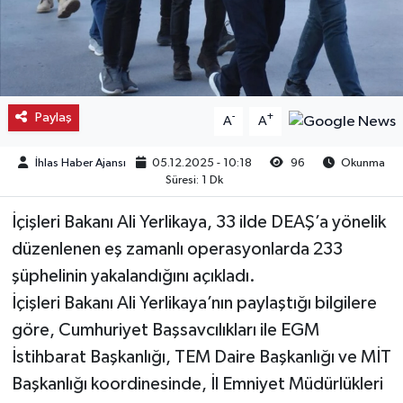
Kargı
Laçin
Paylaş
-
+
A
A
Mecitözü
İhlas Haber Ajansı
05.12.2025 - 10:18
96
Okunma
Oğuzlar
Süresi: 1 Dk
Ortaköy
İçişleri Bakanı Ali Yerlikaya, 33 ilde DEAŞ’a yönelik
düzenlenen eş zamanlı operasyonlarda 233
Osmancık
şüphelinin yakalandığını açıkladı.
İçişleri Bakanı Ali Yerlikaya’nın paylaştığı bilgilere
Sungurlu
göre, Cumhuriyet Başsavcılıkları ile EGM
Uğurludağ
İstihbarat Başkanlığı, TEM Daire Başkanlığı ve MİT
Başkanlığı koordinesinde, İl Emniyet Müdürlükleri
Sağlık