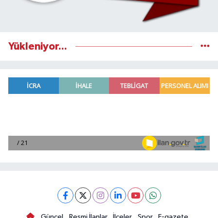
Yükleniyor...
Güncel
Resmi İlanlar
İlçeler
Spor
E-gazete