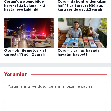
Çorum'da otomobilde
Çorum'da kontrolden çıkan
hareketsiz bulunan kişi
hafif ticari araç refüjü aşıp
hastaneye kaldırıldı
karşı şeride geçti:2 yaralı
Otomobil ile motosiklet
Çorumlu şair acı kazada
çarpıştı: 1’i ağır 2 yaralı
hayatını kaybetti
Yorumlar