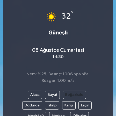
Kargı
°
32
Laçin
Güneşli
Mecitözü
Oğuzlar
08 Ağustos Cumartesi
14:30
Ortaköy
Nem: %25, Basınç: 1006 hpa hPa,
Osmancık
Rüzgar: 1.00 m/s
Sungurlu
Alaca
Bayat
Boğazkale
Uğurludağ
Dodurga
İskilip
Kargı
Laçin
Sağlık
Mecitözü
Merkez
Oğuzlar