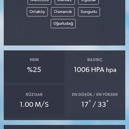
Ortaköy
Osmancık
Sungurlu
Uğurludağ
NEM
BASINÇ
%25
1006 HPA
hpa
RÜZGAR
EN DÜŞÜK / EN YÜKSEK
°
°
1.00 M/S
17
/ 33