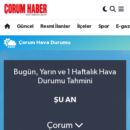
Güncel
Nöbetçi Eczaneler
Güncel
Resmi İlanlar
İlçeler
Spor
E-gaz
Spor
Hava Durumu
Çorum Hava Durumu
Resmi İlanlar
Çorum Namaz Vakitleri
Alaca
Trafik Durumu
Bugün, Yarın ve 1 Haftalık Hava
Durumu Tahmini
Bayat
Süper Lig Puan Durumu ve Fikstür
Boğazkale
Tüm Manşetler
ŞU AN
Dodurga
Son Dakika Haberleri
Çorum
İskilip
Haber Arşivi