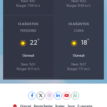
Nem: %61
Nem: %55
Rüzgar: 7.69 m/s
Rüzgar: 8.69 m/s
13 AĞUSTOS
14 AĞUSTOS
PERŞEMBE
CUMA
°
°
22
18
Güneşli
Güneşli
Nem: %51
Nem: %57
Rüzgar: 8.11 m/s
Rüzgar: 7.11 m/s
Güncel
Resmi İlanlar
İlçeler
Spor
E-gazete