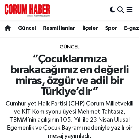
Güncel
Nöbetçi Eczaneler
Güncel
Resmi İlanlar
İlçeler
Spor
E-gaz
Spor
Hava Durumu
GÜNCEL
Resmi İlanlar
Çorum Namaz Vakitleri
“Çocuklarımıza
bırakacağımız en değerli
Alaca
Trafik Durumu
miras, özgür ve adil bir
Bayat
Süper Lig Puan Durumu ve Fikstür
Türkiye’dir”
Boğazkale
Tüm Manşetler
Cumhuriyet Halk Partisi (CHP) Çorum Milletvekili
ve KİT Komisyonu üyesi Mehmet Tahtasız,
Dodurga
Son Dakika Haberleri
TBMM’nin açılışının 105. Yılı ile 23 Nisan Ulusal
Egemenlik ve Çocuk Bayramı nedeniyle yazılı bir
İskilip
Haber Arşivi
mesaj yayımladı.