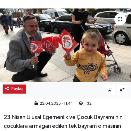
Kargı
Laçin
Mecitözü
Oğuzlar
Ortaköy
Osmancık
Paylaş
-
+
A
A
Sungurlu
22.04.2025 - 11:44
132
Uğurludağ
23 Nisan Ulusal Egemenlik ve Çocuk Bayramı’nın
çocuklara armağan edilen tek bayram olmasının
Sağlık