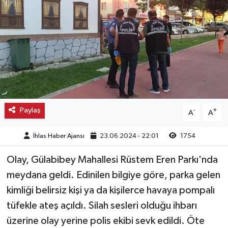
Kargı
Laçin
Mecitözü
Oğuzlar
Paylaş
-
+
A
A
Ortaköy
İhlas Haber Ajansı
23.06.2024 - 22:01
1754
Osmancık
Olay, Gülabibey Mahallesi Rüstem Eren Parkı'nda
Sungurlu
meydana geldi. Edinilen bilgiye göre, parka gelen
kimliği belirsiz kişi ya da kişilerce havaya pompalı
Uğurludağ
tüfekle ateş açıldı. Silah sesleri olduğu ihbarı
üzerine olay yerine polis ekibi sevk edildi. Öte
Sağlık