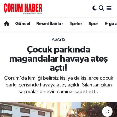
Güncel
Nöbetçi Eczaneler
Güncel
Resmi İlanlar
İlçeler
Spor
E-gaz
Spor
Hava Durumu
ASAYIŞ
Resmi İlanlar
Çorum Namaz Vakitleri
Çocuk parkında
magandalar havaya ateş
Alaca
Trafik Durumu
açtı!
Bayat
Süper Lig Puan Durumu ve Fikstür
Çorum'da kimliği belirsiz kişi ya da kişilerce çocuk
parkı içerisinde havaya ateş açıldı. Silahtan çıkan
Boğazkale
Tüm Manşetler
saçmalar bir evin camına isabet etti.
Dodurga
Son Dakika Haberleri
İskilip
Haber Arşivi