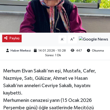
Kargı
Laçin
Mecitözü
Paylaş
-
+
A
A
Oğuzlar
Haber Merkezi
14.01.2026 - 10:28
447
Okunma
Süresi: 1 Dk
Ortaköy
Merhum Elvan Sakallı'nın eşi, Mustafa, Cafer,
Osmancık
Nazmiye, Satı, Gülüzar, Ahmet ve Hasan
Sungurlu
Sakallı’nın anneleri Cevriye Sakallı, hayatını
kaybetti.
Uğurludağ
Merhumenin cenazesi yarın (15 Ocak 2026
Perşembe günü) öğle saatlerinde Mecitözü
Sağlık