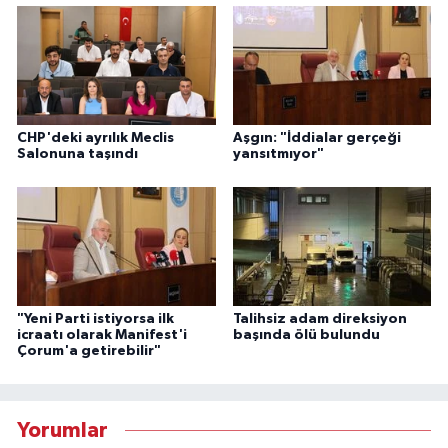
CHP'deki ayrılık Meclis
Aşgın: "İddialar gerçeği
Salonuna taşındı
yansıtmıyor"
"Yeni Parti istiyorsa ilk
Talihsiz adam direksiyon
icraatı olarak Manifest'i
başında ölü bulundu
Çorum'a getirebilir"
Yorumlar