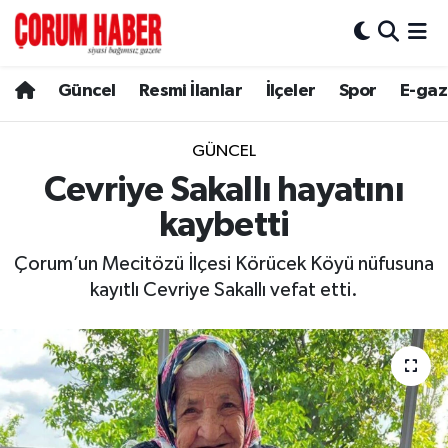
Güncel
Nöbetçi Eczaneler
Güncel
Resmi İlanlar
İlçeler
Spor
E-gaz
Spor
Hava Durumu
GÜNCEL
Resmi İlanlar
Çorum Namaz Vakitleri
Cevriye Sakallı hayatını
kaybetti
Alaca
Trafik Durumu
Çorum’un Mecitözü İlçesi Körücek Köyü nüfusuna
Bayat
Süper Lig Puan Durumu ve Fikstür
kayıtlı Cevriye Sakallı vefat etti.
Boğazkale
Tüm Manşetler
Dodurga
Son Dakika Haberleri
İskilip
Haber Arşivi