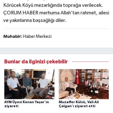
Körücek Köyü mezarlığında toprağa verilecek.
ÇORUM HABER merhuma Allah’tan rahmet, ailesi
ve yakınlarına başsağlığı diler.
Muhabir:
Haber Merkezi
Bunlar da ilginizi çekebilir
AYM Üyesi Kenan Yaşar’ın
Muzaffer Külcü, Vali Ali
ziyareti
Çalgan’ı ziyaret etti