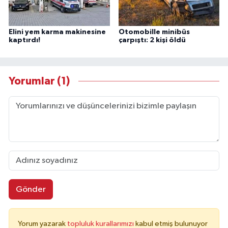
Elini yem karma makinesine
Otomobille minibüs
kaptırdı!
çarpıştı: 2 kişi öldü
Yorumlar (1)
Gönder
Yorum yazarak
topluluk kurallarımızı
kabul etmiş bulunuyor