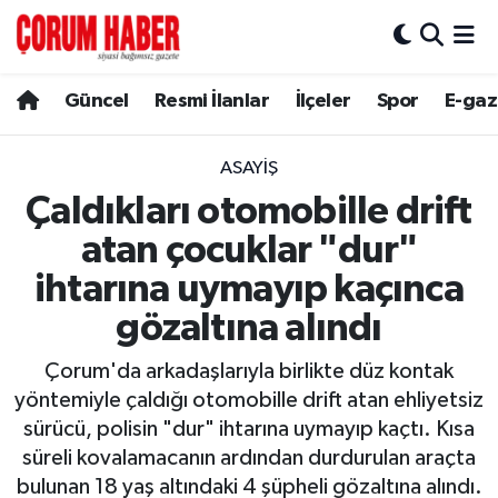
Güncel
Nöbetçi Eczaneler
Güncel
Resmi İlanlar
İlçeler
Spor
E-gaz
Spor
Hava Durumu
ASAYIŞ
Resmi İlanlar
Çorum Namaz Vakitleri
Çaldıkları otomobille drift
atan çocuklar "dur"
Alaca
Trafik Durumu
ihtarına uymayıp kaçınca
Bayat
Süper Lig Puan Durumu ve Fikstür
gözaltına alındı
Boğazkale
Tüm Manşetler
Çorum'da arkadaşlarıyla birlikte düz kontak
yöntemiyle çaldığı otomobille drift atan ehliyetsiz
Dodurga
Son Dakika Haberleri
sürücü, polisin "dur" ihtarına uymayıp kaçtı. Kısa
süreli kovalamacanın ardından durdurulan araçta
İskilip
Haber Arşivi
bulunan 18 yaş altındaki 4 şüpheli gözaltına alındı.