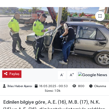
Kargı
Laçin
Mecitözü
Oğuzlar
Ortaköy
Osmancık
Paylaş
-
+
A
A
Sungurlu
İhlas Haber Ajansı
16.05.2025 - 00:53
800
Okunma
Süresi: 1 Dk
Uğurludağ
Edinilen bilgiye göre, A.E. (16), M.B. (17), N.K.
Sağlık