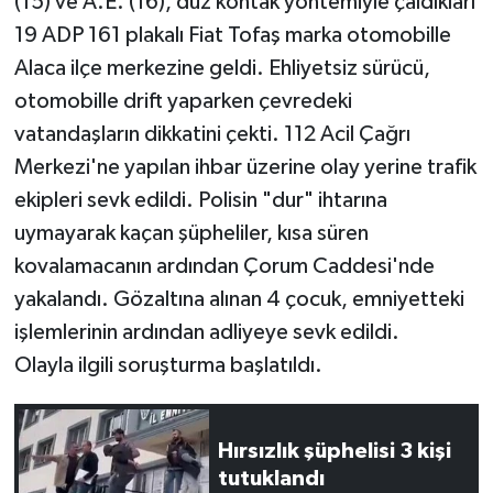
(15) ve A.E. (16), düz kontak yöntemiyle çaldıkları
19 ADP 161 plakalı Fiat Tofaş marka otomobille
Alaca ilçe merkezine geldi. Ehliyetsiz sürücü,
otomobille drift yaparken çevredeki
vatandaşların dikkatini çekti. 112 Acil Çağrı
Merkezi'ne yapılan ihbar üzerine olay yerine trafik
ekipleri sevk edildi. Polisin "dur" ihtarına
uymayarak kaçan şüpheliler, kısa süren
kovalamacanın ardından Çorum Caddesi'nde
yakalandı. Gözaltına alınan 4 çocuk, emniyetteki
işlemlerinin ardından adliyeye sevk edildi.
Olayla ilgili soruşturma başlatıldı.
Hırsızlık şüphelisi 3 kişi
tutuklandı