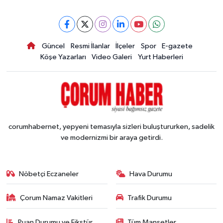
Güncel
Resmi İlanlar
İlçeler
Spor
E-gazete
Köşe Yazarları
Video Galeri
Yurt Haberleri
corumhabernet, yepyeni temasıyla sizleri buluştururken, sadelik
ve modernizmi bir araya getirdi.
Nöbetçi Eczaneler
Hava Durumu
Çorum Namaz Vakitleri
Trafik Durumu
Puan Durumu ve Fikstür
Tüm Manşetler