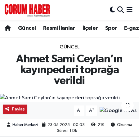
Güncel
Nöbetçi Eczaneler
Güncel
Resmi İlanlar
İlçeler
Spor
E-gaz
Spor
Hava Durumu
GÜNCEL
Resmi İlanlar
Çorum Namaz Vakitleri
Ahmet Sami Ceylan’ın
kayınpederi toprağa
Alaca
Trafik Durumu
verildi
Bayat
Süper Lig Puan Durumu ve Fikstür
Boğazkale
Tüm Manşetler
Paylaş
-
+
A
A
Dodurga
Son Dakika Haberleri
Haber Merkezi
23.05.2025 - 00:03
219
Okunma
Süresi: 1 Dk
İskilip
Haber Arşivi