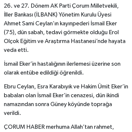
26. ve 27. Dönem AK Parti Çorum Milletvekili,
Kargı
İller Bankası (İLBANK) Yönetim Kurulu Üyesi
Ahmet Sami Ceylan’ın kayınpederi İsmail Eker
Laçin
(75), dün sabah, tedavi görmekte olduğu Erol
Mecitözü
Olçok Eğitim ve Araştırma Hastanesi’nde hayata
veda etti.
Oğuzlar
İsmail Eker’in hastalığının ilerlemesi üzerine son
Ortaköy
olarak entübe edildiği öğrenildi.
Osmancık
Ebru Ceylan, Esra Karabıyık ve Hakim Ümit Eker’in
babaları olan İsmail Eker’in cenazesi, dün ikindi
Sungurlu
namazından sonra Güney köyünde toprağa
verildi.
Uğurludağ
ÇORUM HABER merhuma Allah’tan rahmet,
Sağlık